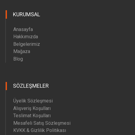
Hava Motoru Parçaları
KURUMSAL
İç Filtre Yedek Parçaları
Kafa Motoru Yedek Parçaları
Anasayfa
Diğer Yedek Parçalar
Hakkımızda
Belgelerimiz
Mağaza
Blog
SÖZLEŞMELER
Üyelik Sözleşmesi
Alışveriş Koşulları
Teslimat Koşulları
Mesafeli Satış Sözleşmesi
KVKK & Gizlilik Politikası