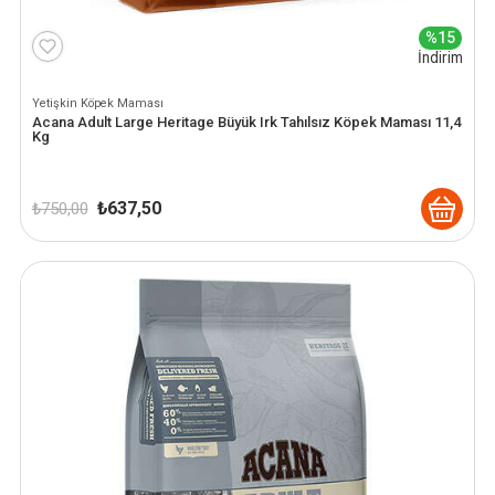
Hava Motoru Parçaları
%15
İndirim
İç Filtre Yedek Parçaları
Kafa Motoru Yedek Parçaları
Yetişkin Köpek Maması
Acana Adult Large Heritage Büyük Irk Tahılsız Köpek Maması 11,4
Diğer Yedek Parçalar
Kg
Orijinal
Şu
₺
637,50
₺
750,00
fiyat:
andaki
₺ 750,00.
fiyat:
₺ 637,50.