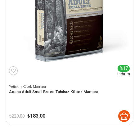
%17
İndirim
Yetişkin Köpek Maması
Acana Adult Small Breed Tahılsız Köpek Maması
Orijinal
Şu
₺
183,00
₺
220,00
fiyat:
andaki
₺ 220,00.
fiyat:
₺ 183,00.