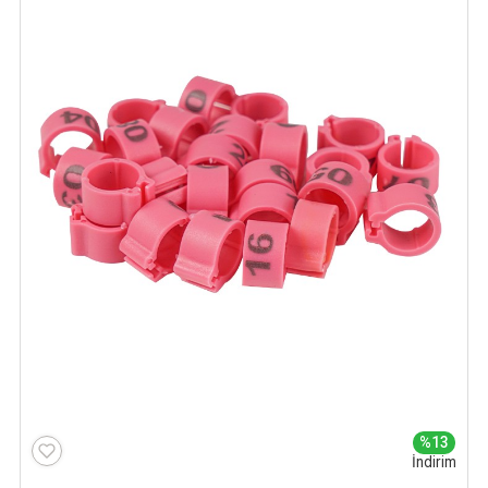
%13
İndirim