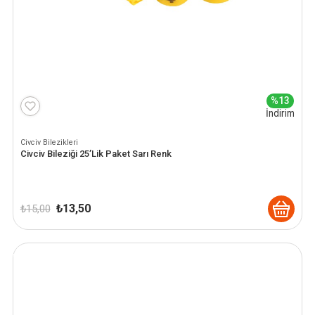
%13
İndirim
Civciv Bilezikleri
Civciv Bileziği 25’Lik Paket Sarı Renk
Orijinal
Şu
₺
13,50
₺
15,00
fiyat:
andaki
₺ 15,00.
fiyat:
₺ 13,50.