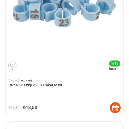
%13
İndirim
Civciv Bilezikleri
Civciv Bileziği 25'Lik Paket Mavi
Orijinal
Şu
₺
13,50
₺
15,00
fiyat:
andaki
₺ 15,00.
fiyat:
₺ 13,50.