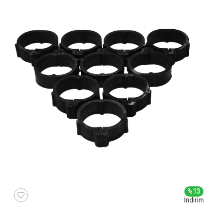
%13
İndirim