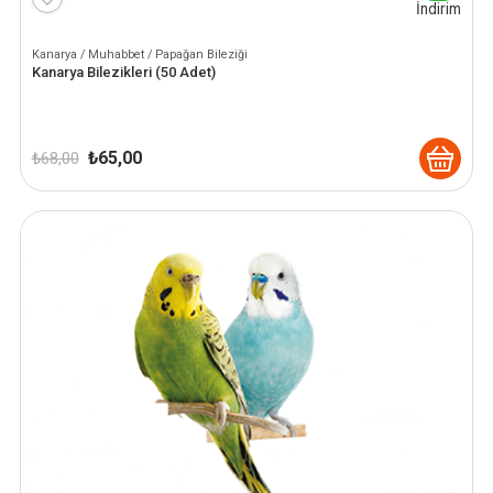
İndirim
Kanarya / Muhabbet / Papağan Bileziği
Kanarya Bilezikleri (50 Adet)
Orijinal
Şu
₺
65,00
₺
68,00
fiyat:
andaki
₺ 68,00.
fiyat:
₺ 65,00.