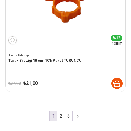
%13
İndirim
Tavuk Bileziği
Tavuk Bileziği 18 mm 10’lı Paket TURUNCU
Orijinal
Şu
₺
21,00
₺
24,00
fiyat:
andaki
₺ 24,00.
fiyat:
₺ 21,00.
1
2
3
→