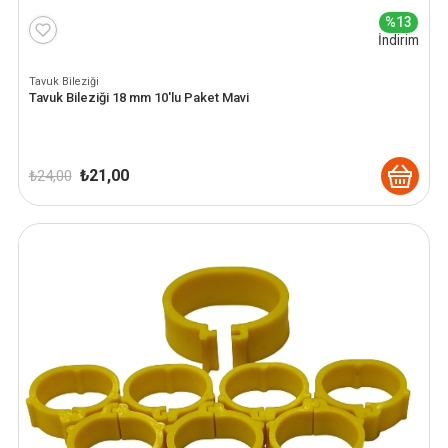
%13
İndirim
Tavuk Bileziği
Tavuk Bileziği 18 mm 10'lu Paket Mavi
Orijinal
Şu
₺
21,00
₺
24,00
fiyat:
andaki
₺ 24,00.
fiyat:
₺ 21,00.