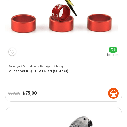
%6
İndirim
Kanarya / Muhabbet / Papağan Bileziği
Muhabbet Kuşu Bilezikleri (50 Adet)
Orijinal
Şu
₺
75,00
₺
80,00
fiyat:
andaki
₺ 80,00.
fiyat:
₺ 75,00.