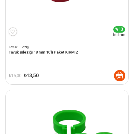
%13
İndirim
Tavuk Bileziği
Tavuk Bileziği 18 mm 10'lı Paket KIRMIZI
Orijinal
Şu
₺
13,50
₺
15,00
fiyat:
andaki
₺ 15,00.
fiyat:
₺ 13,50.