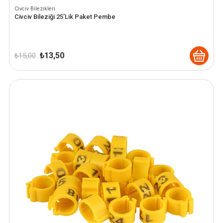
Civciv Bilezikleri
Civciv Bileziği 25’Lik Paket Pembe
Orijinal
Şu
₺
13,50
₺
15,00
fiyat:
andaki
₺ 15,00.
fiyat:
₺ 13,50.