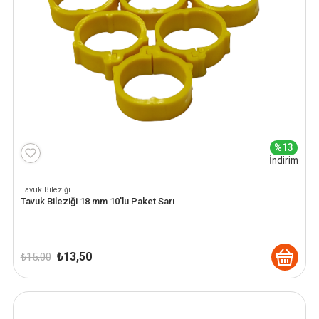
%13
İndirim
Tavuk Bileziği
Tavuk Bileziği 18 mm 10'lu Paket Sarı
Orijinal
Şu
₺
13,50
₺
15,00
fiyat:
andaki
₺ 15,00.
fiyat:
₺ 13,50.