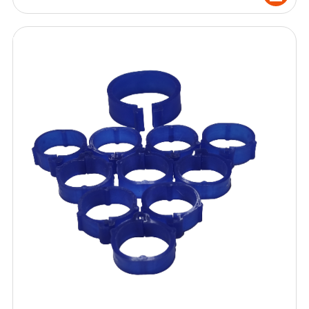
fiyat:
andaki
₺ 15,00.
fiyat:
₺ 13,50.