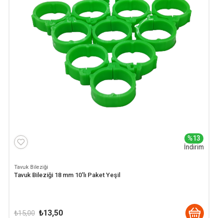
%13
İndirim
Tavuk Bileziği
Tavuk Bileziği 18 mm 10'lı Paket Yeşil
Orijinal
Şu
₺
13,50
₺
15,00