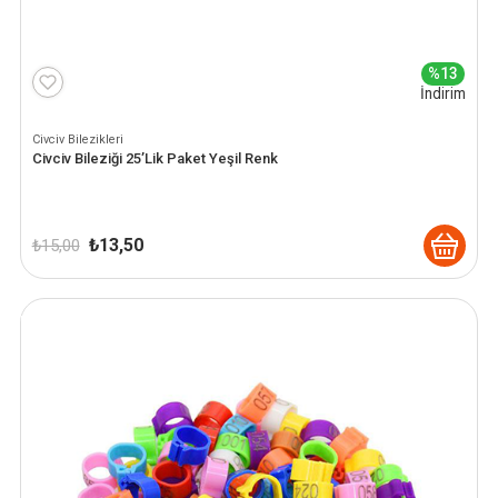
%13
İndirim
Civciv Bilezikleri
Civciv Bileziği 25’Lik Paket Yeşil Renk
Orijinal
Şu
₺
13,50
₺
15,00
fiyat:
andaki
₺ 15,00.
fiyat:
₺ 13,50.