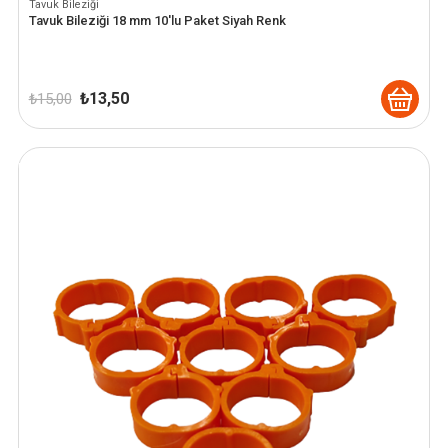
Tavuk Bileziği
Tavuk Bileziği 18 mm 10'lu Paket Siyah Renk
Orijinal
Şu
₺
13,50
₺
15,00
fiyat:
andaki
₺ 15,00.
fiyat:
₺ 13,50.