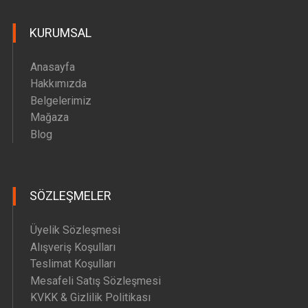
Hava Motoru Parçaları
KURUMSAL
İç Filtre Yedek Parçaları
Kafa Motoru Yedek Parçaları
Anasayfa
Diğer Yedek Parçalar
Hakkımızda
Belgelerimiz
Mağaza
Blog
SÖZLEŞMELER
Üyelik Sözleşmesi
Alışveriş Koşulları
Teslimat Koşulları
Mesafeli Satış Sözleşmesi
KVKK & Gizlilik Politikası