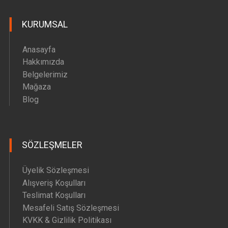
Hava Motoru Parçaları
KURUMSAL
İç Filtre Yedek Parçaları
Kafa Motoru Yedek Parçaları
Anasayfa
Diğer Yedek Parçalar
Hakkımızda
Belgelerimiz
Mağaza
Blog
SÖZLEŞMELER
Üyelik Sözleşmesi
Alışveriş Koşulları
Teslimat Koşulları
Mesafeli Satış Sözleşmesi
KVKK & Gizlilik Politikası