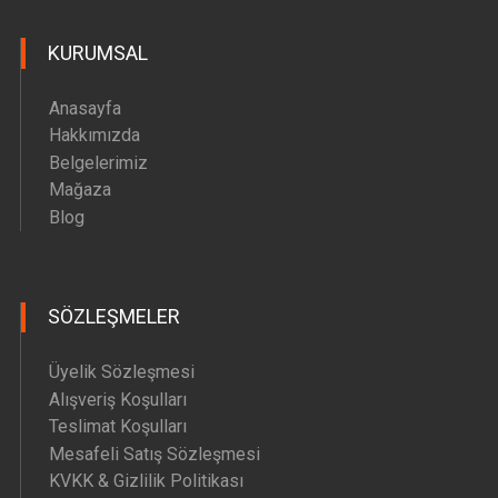
Hava Motoru Parçaları
KURUMSAL
İç Filtre Yedek Parçaları
Kafa Motoru Yedek Parçaları
Anasayfa
Diğer Yedek Parçalar
Hakkımızda
Belgelerimiz
Mağaza
Blog
SÖZLEŞMELER
Üyelik Sözleşmesi
Alışveriş Koşulları
Teslimat Koşulları
Mesafeli Satış Sözleşmesi
KVKK & Gizlilik Politikası