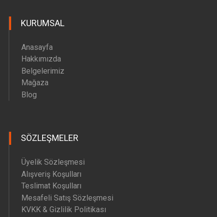
Hava Motoru Parçaları
KURUMSAL
İç Filtre Yedek Parçaları
Kafa Motoru Yedek Parçaları
Anasayfa
Diğer Yedek Parçalar
Hakkımızda
Belgelerimiz
Mağaza
Blog
SÖZLEŞMELER
Üyelik Sözleşmesi
Alışveriş Koşulları
Teslimat Koşulları
Mesafeli Satış Sözleşmesi
KVKK & Gizlilik Politikası