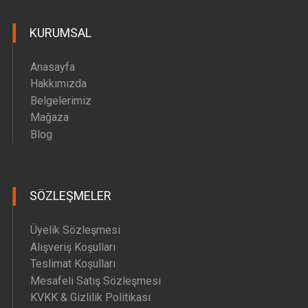
Hava Motoru Parçaları
KURUMSAL
İç Filtre Yedek Parçaları
Kafa Motoru Yedek Parçaları
Anasayfa
Diğer Yedek Parçalar
Hakkımızda
Belgelerimiz
Mağaza
Blog
SÖZLEŞMELER
Üyelik Sözleşmesi
Alışveriş Koşulları
Teslimat Koşulları
Mesafeli Satış Sözleşmesi
KVKK & Gizlilik Politikası