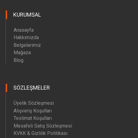
Hava Motoru Parçaları
KURUMSAL
İç Filtre Yedek Parçaları
Kafa Motoru Yedek Parçaları
Anasayfa
Diğer Yedek Parçalar
Hakkımızda
Belgelerimiz
Mağaza
Blog
SÖZLEŞMELER
Üyelik Sözleşmesi
Alışveriş Koşulları
Teslimat Koşulları
Mesafeli Satış Sözleşmesi
KVKK & Gizlilik Politikası