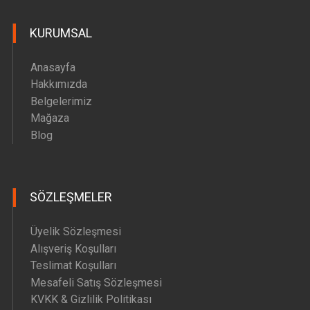
Hava Motoru Parçaları
KURUMSAL
İç Filtre Yedek Parçaları
Kafa Motoru Yedek Parçaları
Anasayfa
Diğer Yedek Parçalar
Hakkımızda
Belgelerimiz
Mağaza
Blog
SÖZLEŞMELER
Üyelik Sözleşmesi
Alışveriş Koşulları
Teslimat Koşulları
Mesafeli Satış Sözleşmesi
KVKK & Gizlilik Politikası