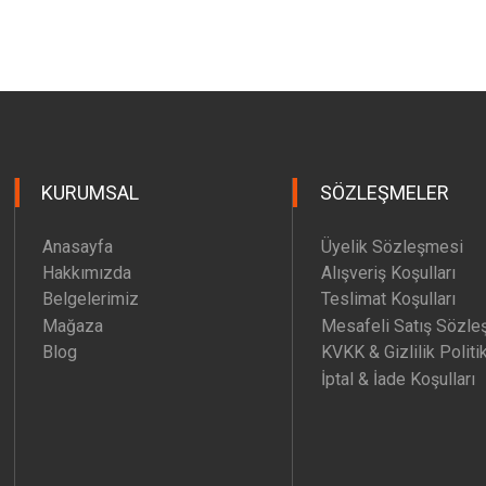
KURUMSAL
SÖZLEŞMELER
Anasayfa
Üyelik Sözleşmesi
Hakkımızda
Alışveriş Koşulları
Belgelerimiz
Teslimat Koşulları
Mağaza
Mesafeli Satış Sözle
Blog
KVKK & Gizlilik Politi
İptal & İade Koşulları