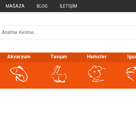
MAĞAZA
BLOG
İLETIŞIM
Akvaryum
Tavşan
Hamster
İgu