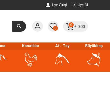
Üye Girişi
Üye Ol
0
₺
0,00
0
ana
Kanatlılar
At - Tay
Büyükbaş