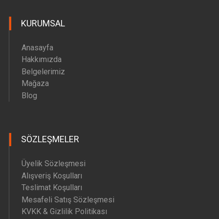
Hava Motoru Parçaları
KURUMSAL
İç Filtre Yedek Parçaları
Kafa Motoru Yedek Parçaları
Anasayfa
Diğer Yedek Parçalar
Hakkımızda
Belgelerimiz
Mağaza
Blog
SÖZLEŞMELER
Üyelik Sözleşmesi
Alışveriş Koşulları
Teslimat Koşulları
Mesafeli Satış Sözleşmesi
KVKK & Gizlilik Politikası