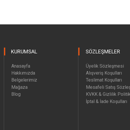
KURUMSAL
SÖZLEŞMELER
Anasayfa
Üyelik Sözleşmesi
Hakkımızda
Alışveriş Koşulları
Belgelerimiz
Teslimat Koşulları
Mağaza
Mesafeli Satış Sözle
Blog
KVKK & Gizlilik Politi
İptal & İade Koşulları