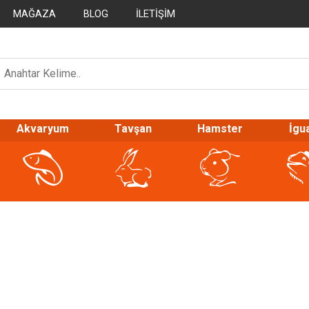
MAĞAZA
BLOG
İLETIŞIM
Akvaryum
Tavşan
Hamster
İgu