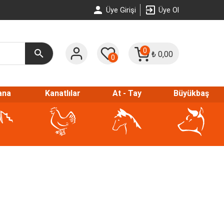
Üye Girişi
Üye Ol
0
₺
0,00
0
ana
Kanatlılar
At - Tay
Büyükbaş