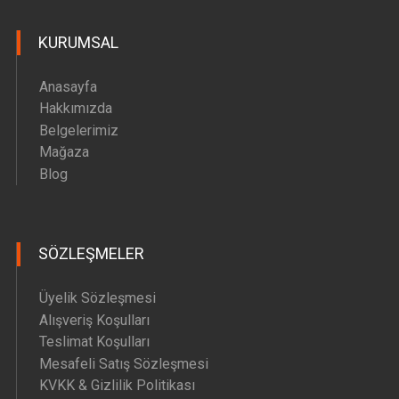
Hava Motoru Parçaları
KURUMSAL
İç Filtre Yedek Parçaları
Kafa Motoru Yedek Parçaları
Anasayfa
Diğer Yedek Parçalar
Hakkımızda
Belgelerimiz
Mağaza
Blog
SÖZLEŞMELER
Üyelik Sözleşmesi
Alışveriş Koşulları
Teslimat Koşulları
Mesafeli Satış Sözleşmesi
KVKK & Gizlilik Politikası