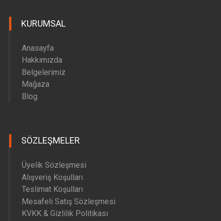
Hava Motoru Parçaları
KURUMSAL
İç Filtre Yedek Parçaları
Kafa Motoru Yedek Parçaları
Anasayfa
Diğer Yedek Parçalar
Hakkımızda
Belgelerimiz
Mağaza
Blog
SÖZLEŞMELER
Üyelik Sözleşmesi
Alışveriş Koşulları
Teslimat Koşulları
Mesafeli Satış Sözleşmesi
KVKK & Gizlilik Politikası