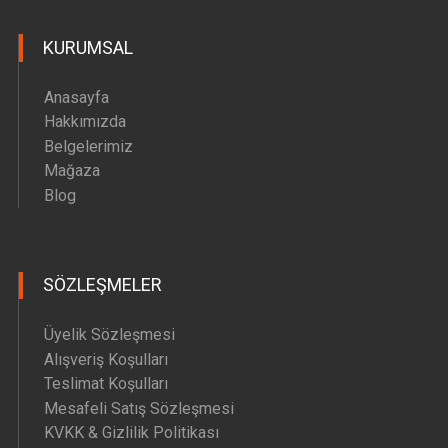
Hava Motoru Parçaları
KURUMSAL
İç Filtre Yedek Parçaları
Kafa Motoru Yedek Parçaları
Anasayfa
Diğer Yedek Parçalar
Hakkımızda
Belgelerimiz
Mağaza
Blog
SÖZLEŞMELER
Üyelik Sözleşmesi
Alışveriş Koşulları
Teslimat Koşulları
Mesafeli Satış Sözleşmesi
KVKK & Gizlilik Politikası