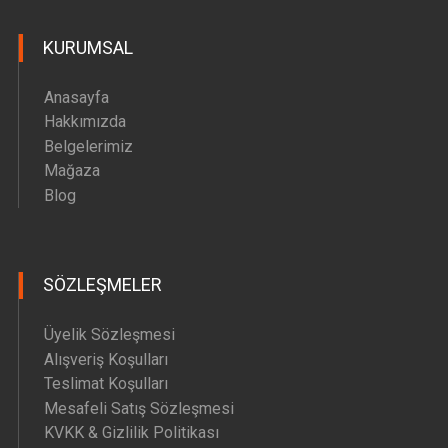
Hava Motoru Parçaları
KURUMSAL
İç Filtre Yedek Parçaları
Kafa Motoru Yedek Parçaları
Anasayfa
Diğer Yedek Parçalar
Hakkımızda
Belgelerimiz
Mağaza
Blog
SÖZLEŞMELER
Üyelik Sözleşmesi
Alışveriş Koşulları
Teslimat Koşulları
Mesafeli Satış Sözleşmesi
KVKK & Gizlilik Politikası