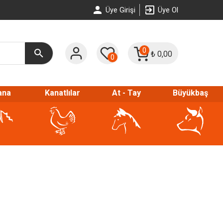
Üye Girişi
Üye Ol
0
₺
0,00
0
ana
Kanatlılar
At - Tay
Büyükbaş