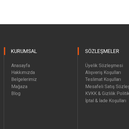
KURUMSAL
SÖZLEŞMELER
Anasayfa
Üyelik Sözleşmesi
Hakkımızda
Alışveriş Koşulları
Belgelerimiz
Teslimat Koşulları
Mağaza
Mesafeli Satış Sözle
Blog
KVKK & Gizlilik Politi
İptal & İade Koşulları