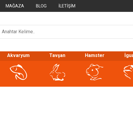
MAĞAZA
BLOG
İLETIŞIM
Akvaryum
Tavşan
Hamster
İgu