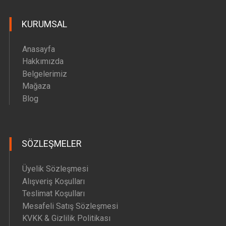
Hava Motoru Parçaları
KURUMSAL
İç Filtre Yedek Parçaları
Kafa Motoru Yedek Parçaları
Anasayfa
Diğer Yedek Parçalar
Hakkımızda
Belgelerimiz
Mağaza
Blog
SÖZLEŞMELER
Üyelik Sözleşmesi
Alışveriş Koşulları
Teslimat Koşulları
Mesafeli Satış Sözleşmesi
KVKK & Gizlilik Politikası