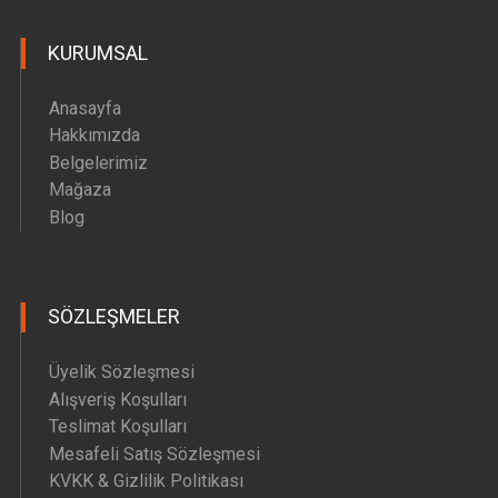
Hava Motoru Parçaları
KURUMSAL
İç Filtre Yedek Parçaları
Kafa Motoru Yedek Parçaları
Anasayfa
Diğer Yedek Parçalar
Hakkımızda
Belgelerimiz
Mağaza
Blog
SÖZLEŞMELER
Üyelik Sözleşmesi
Alışveriş Koşulları
Teslimat Koşulları
Mesafeli Satış Sözleşmesi
KVKK & Gizlilik Politikası