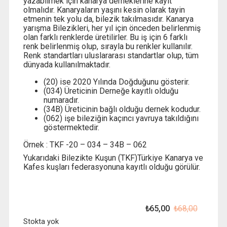
yazabilmek için kanarya derneklerine kayıt
olmalıdır. Kanaryaların yaşını kesin olarak tayin
etmenin tek yolu da, bilezik takılmasıdır. Kanarya
yarışma Bilezikleri, her yıl için önceden belirlenmiş
olan farklı renklerde üretilirler. Bu iş için 6 farklı
renk belirlenmiş olup, sırayla bu renkler kullanılır.
Renk standartları uluslararası standartlar olup, tüm
dünyada kullanılmaktadır.
(20) ise 2020 Yılında Doğduğunu gösterir.
(034) Üreticinin Derneğe kayıtlı olduğu
numaradır.
(34B) Üreticinin bağlı olduğu dernek kodudur.
(062) işe bileziğin kaçıncı yavruya takıldığını
göstermektedir.
Örnek : TKF -20 – 034 – 34B – 062
Yukarıdaki Bilezikte Kuşun (TKF)Türkiye Kanarya ve
Kafes kuşları federasyonuna kayıtlı olduğu görülür.
₺
65,00
₺
68,00
Orijinal
Şu
fiyat:
andaki
Stokta yok