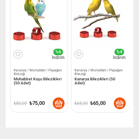
%6
%4
İndirim
İndirim
Kanarya / Muhabbet / Papağan
Kanarya / Muhabbet / Papağan
Ka
Bileziği
Bileziği
Bi
Muhabbet Kuşu Bilezikleri
Kanarya Bilezikleri (50
P
(50 Adet)
Adet)
Orijinal
Şu
Orijinal
Şu
₺
75,00
₺
65,00
₺
80,00
₺
68,00
₺
fiyat:
andaki
fiyat:
andaki
₺ 80,00.
fiyat:
₺ 68,00.
fiyat:
₺ 75,00.
₺ 65,00.