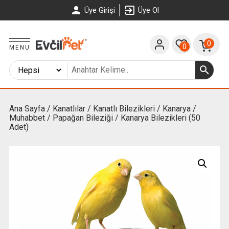
Üye Girişi
Üye Ol
0
0
MENU
Ana Sayfa
/
Kanatlılar
/
Kanatlı Bilezikleri
/
Kanarya /
Muhabbet / Papağan Bileziği
/ Kanarya Bilezikleri (50
Adet)