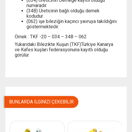
(034) Üreticinin Derneğe kayıtlı olduğu
numaradır.
(34B) Üreticinin bağlı olduğu dernek
kodudur.
(062) işe bileziğin kaçıncı yavruya takıldığını
göstermektedir.
Örnek : TKF -20 – 034 – 34B – 062
Yukarıdaki Bilezikte Kuşun (TKF)Türkiye Kanarya
ve Kafes kuşları federasyonuna kayıtlı olduğu
görülür.
BUNLARDA İLGINIZI ÇEKEBILIR