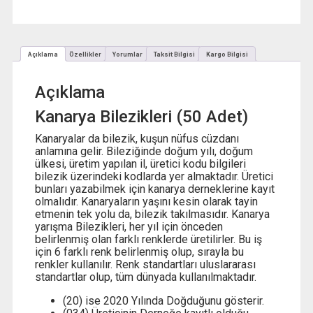
₺ 68,00
fiyat:
₺ 65,00
Açıklama
Özellikler
Yorumlar
Taksit Bilgisi
Kargo Bilgisi
Açıklama
Kanarya Bilezikleri (50 Adet)
Kanaryalar da bilezik, kuşun nüfus cüzdanı
anlamına gelir. Bileziğinde doğum yılı, doğum
ülkesi, üretim yapılan il, üretici kodu bilgileri
bilezik üzerindeki kodlarda yer almaktadır. Üretici
bunları yazabilmek için kanarya derneklerine kayıt
olmalıdır. Kanaryaların yaşını kesin olarak tayin
etmenin tek yolu da, bilezik takılmasıdır. Kanarya
yarışma Bilezikleri, her yıl için önceden
belirlenmiş olan farklı renklerde üretilirler. Bu iş
için 6 farklı renk belirlenmiş olup, sırayla bu
renkler kullanılır. Renk standartları uluslararası
standartlar olup, tüm dünyada kullanılmaktadır.
(20) ise 2020 Yılında Doğduğunu gösterir.