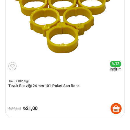
%13
İndirim
Tavuk Bileziği
Tavuk Bileziği 24 mm 10’lı Paket Sarı Renk
Orijinal
Şu
₺
21,00
₺
24,00
fiyat:
andaki
₺ 24,00.
fiyat:
₺ 21,00.