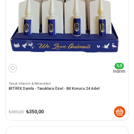
%9
İndirim
Tavuk Vitamin & Mineralleri
BİTİRİX Damla - Tavuklara Özel - Bit Kovucu 24 Adet
Orijinal
Şu
₺
350,00
₺
385,00
fiyat:
andaki
₺ 385,00.
fiyat:
₺ 350,00.