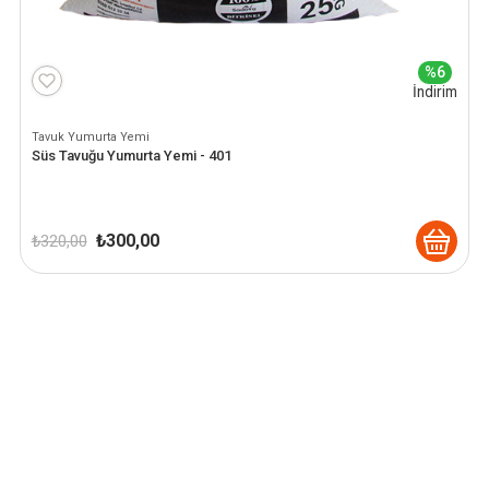
%6
İndirim
Tavuk Yumurta Yemi
Süs Tavuğu Yumurta Yemi - 401
Orijinal
Şu
₺
300,00
₺
320,00
fiyat:
andaki
₺ 320,00.
fiyat:
₺ 300,00.