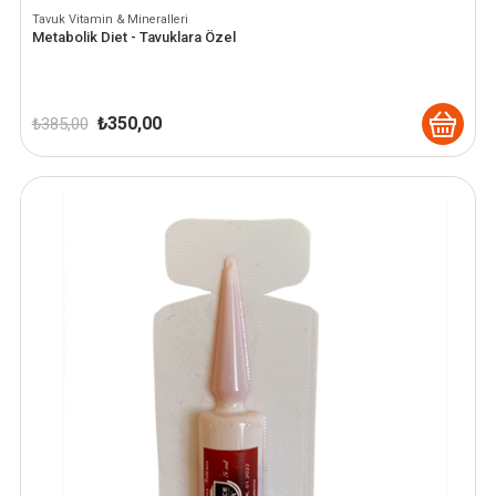
Tavuk Vitamin & Mineralleri
Metabolik Diet - Tavuklara Özel
Orijinal
Şu
₺
350,00
₺
385,00
fiyat:
andaki
₺ 385,00.
fiyat:
₺ 350,00.