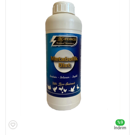
%9
İndirim