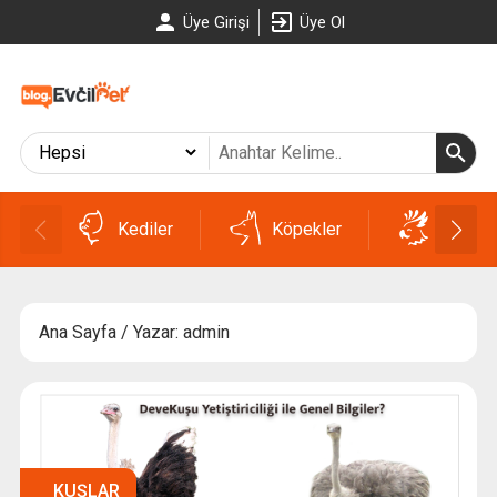
Üye Girişi
Üye Ol
Kediler
Köpekler
Kuşlar
Ana Sayfa
/ Yazar: admin
KUŞLAR