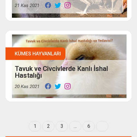
21 Kas 2021
KÜMES HAYVANLARI
Tavuk ve Civcivlerde Kanlı İshal
Hastalığı
20 Kas 2021
1
2
3
…
6