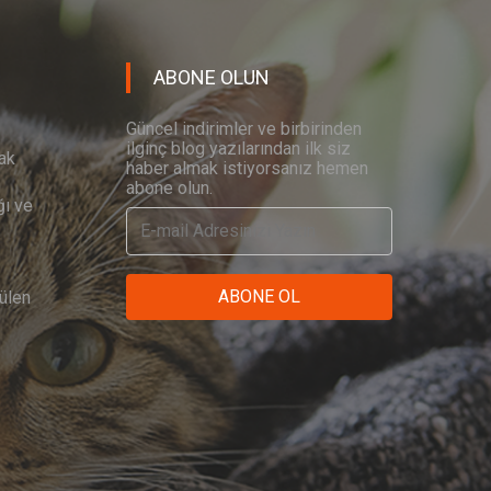
ABONE OLUN
Güncel indirimler ve birbirinden
ilginç blog yazılarından ilk siz
ak
haber almak istiyorsanız hemen
abone olun.
ğı ve
ABONE OL
ülen