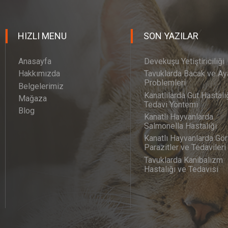
HIZLI MENU
SON YAZILAR
Anasayfa
Devekuşu Yetiştiriciliği
Hakkımızda
Tavuklarda Bacak ve Ay
Problemleri
Belgelerimiz
Kanatlılarda Gut Hastalı
Mağaza
Tedavi Yöntemi
Blog
Kanatlı Hayvanlarda
Salmonella Hastalığı
Kanatlı Hayvanlarda Gör
Parazitler ve Tedavileri
Tavuklarda Kanibalizm
Hastalığı ve Tedavisi