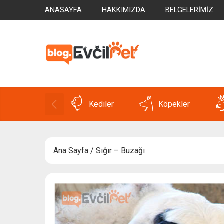
ANASAYFA
HAKKIMIZDA
BELGELERIMIZ
Kediler
Köpekler
Ana Sayfa
/ Sığır – Buzağı