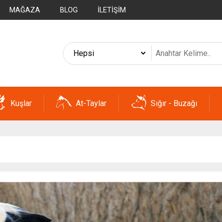
MAĞAZA
BLOG
İLETIŞIM
Kuşlar
At-Taylar
Sığır - Buzağı