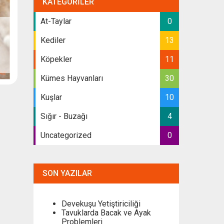
KATEGORILER
At-Taylar
0
Kediler
13
Köpekler
11
Kümes Hayvanları
30
Kuşlar
10
Sığır - Buzağı
4
Uncategorized
0
SON YAZILAR
Devekuşu Yetiştiriciliği
Tavuklarda Bacak ve Ayak
Problemleri