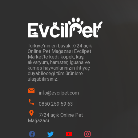
Türkiye'nin en büyük 7/24 açık
Online Pet Mağazası Evcilpet
Market'te kedi, köpek, kuş,
akvaryum, hamster, iguana ve
kümes hayvanlarınızın ihtiyaç
duyabileceği tüm ürünlere
ulaşabilirsiniz.
info@evcilpet.com
0850 259 59 63
7/24 açık Online Pet
Mağazası