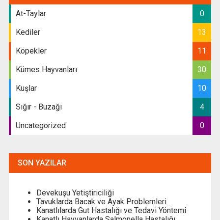
At-Taylar
0
Kediler
13
Köpekler
11
Kümes Hayvanları
30
Kuşlar
10
Sığır - Buzağı
4
Uncategorized
0
SON YAZILAR
Devekuşu Yetiştiriciliği
Tavuklarda Bacak ve Ayak Problemleri
Kanatlılarda Gut Hastalığı ve Tedavi Yöntemi
Kanatlı Hayvanlarda Salmonella Hastalığı