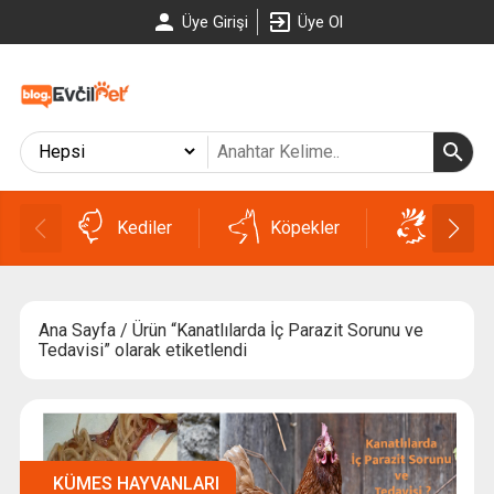
Üye Girişi
Üye Ol
Kediler
Köpekler
Kuşlar
Ana Sayfa
/ Ürün “Kanatlılarda İç Parazit Sorunu ve
Tedavisi” olarak etiketlendi
KÜMES HAYVANLARI