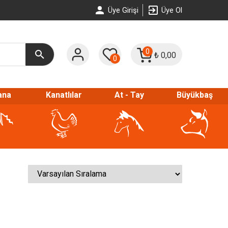
Üye Girişi
Üye Ol
0
₺
0,00
0
ana
Kanatlılar
At - Tay
Büyükbaş