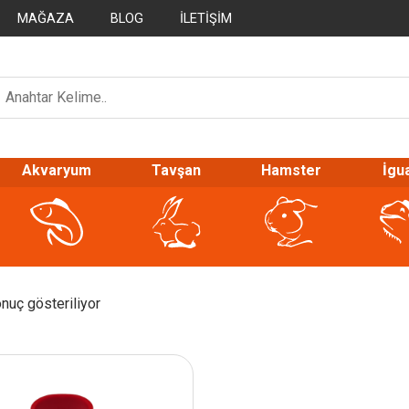
MAĞAZA
BLOG
İLETIŞIM
Akvaryum
Tavşan
Hamster
İgu
onuç gösteriliyor