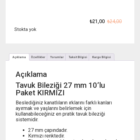
₺
21,00
₺
24,00
Orijinal
Şu
fiyat:
andaki
Stokta yok
₺ 24,00
fiyat:
₺ 21,00
Açıklama
Özellikler
Yorumlar
Taksit Bilgisi
Kargo Bilgisi
Açıklama
Tavuk Bileziği 27 mm 10’lu
Paket KIRMIZI
Beslediğiniz kanatlıların ırklarını farklı kanları
ayırmak ve yaşlarını belirlemek için
kullanabileceğiniz en pratik tavuk bileziği
sistemidir.
27 mm çapındadır.
Kırmızı renktedir.