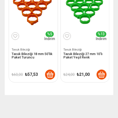
3
%5
%13
im
İndirim
İndirim
Tavuk Bileziği
Tavuk Bileziği
Ta
Tavuk Bileziği 18 mm 50'lik
Tavuk Bileziği 27 mm 10’lı
Ta
Paket Turuncu
Paket Yeşil Renk
P
Orijinal
Şu
Orijinal
Şu
₺
57,53
₺
21,00
₺
60,00
₺
24,00
₺
fiyat:
andaki
fiyat:
andaki
₺ 60,00.
fiyat:
₺ 24,00.
fiyat:
.
₺ 57,53.
₺ 21,00.