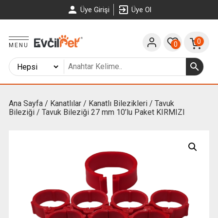
Üye Girişi
Üye Ol
0
0
MENU
Ana Sayfa
/
Kanatlılar
/
Kanatlı Bilezikleri
/
Tavuk
Bileziği
/ Tavuk Bileziği 27 mm 10’lu Paket KIRMIZI