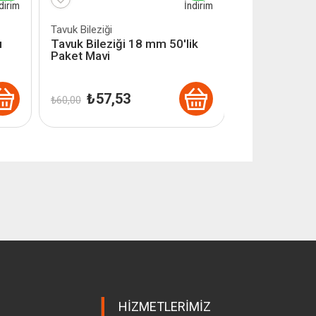
dirim
İndirim
Tavuk Bileziği
u
Tavuk Bileziği 18 mm 50'lik
Paket Mavi
Orijinal
Şu
₺
57,53
₺
60,00
fiyat:
andaki
₺ 60,00.
fiyat:
₺ 57,53.
HIZMETLERIMIZ