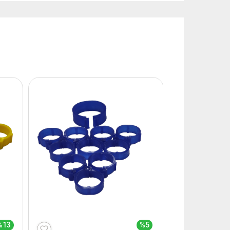
%13
%5