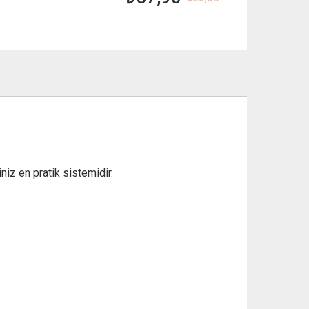
Orijinal
Şu
fiyat:
andaki
₺ 60,00.
fiyat:
₺ 57,90.
niz en pratik sistemidir.