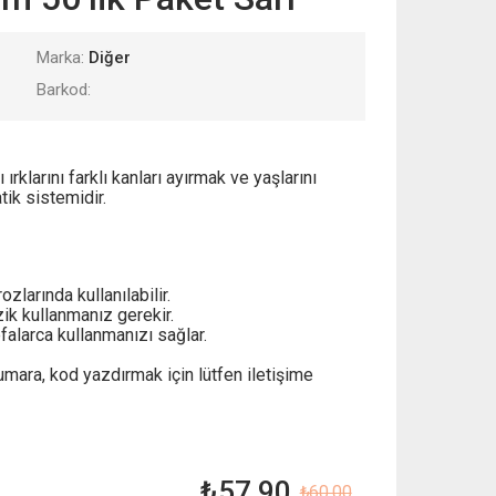
Marka:
Diğer
Barkod:
rklarını farklı kanları ayırmak ve yaşlarını
tik sistemidir.
zlarında kullanılabilir.
zik kullanmanız gerekir.
efalarca kullanmanızı sağlar.
umara, kod yazdırmak için lütfen iletişime
₺
57,90
₺
60,00