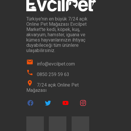
Türkiye'nin en büyük 7/24 açık
Online Pet Mağazası Evcilpet
Market'te kedi, köpek, kuş,
akvaryum, hamster, iguana ve
kümes hayvanlarınızın ihtiyaç
duyabileceği tüm ürünlere
ulaşabilirsiniz.
info@evcilpet.com
0850 259 59 63
7/24 açık Online Pet
Mağazası