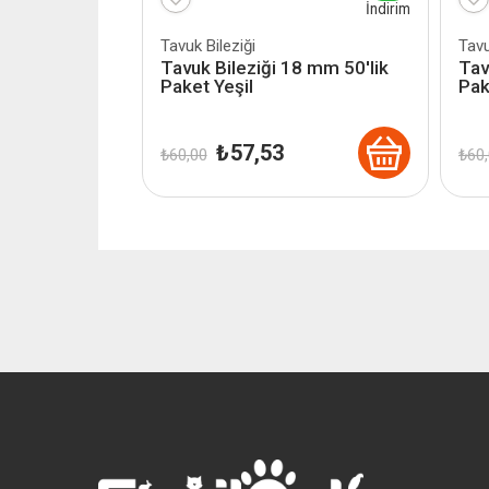
İndirim
Tavuk Bileziği
Tavu
Tavuk Bileziği 18 mm 50'lik
Tav
Paket Yeşil
Pak
Orijinal
Şu
₺
57,53
₺
60,00
₺
60,
fiyat:
andaki
₺ 60,00.
fiyat:
₺ 57,53.