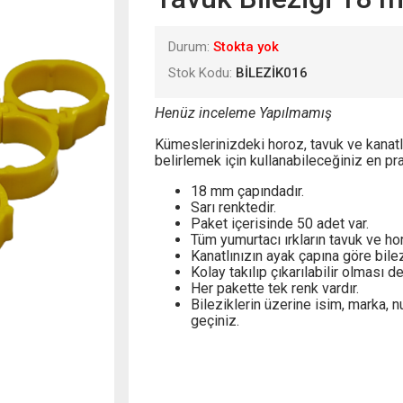
Durum:
Stokta yok
Stok Kodu:
BİLEZİK016
Henüz inceleme Yapılmamış
Kümeslerinizdeki horoz, tavuk ve kanatlı ı
belirlemek için kullanabileceğiniz en pra
18 mm çapındadır.
Sarı renktedir.
Paket içerisinde 50 adet var.
Tüm yumurtacı ırkların tavuk ve horo
Kanatlınızın ayak çapına göre bile
Kolay takılıp çıkarılabilir olması d
Her pakette tek renk vardır.
Bileziklerin üzerine isim, marka, n
geçiniz.