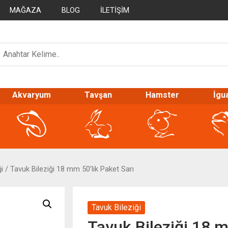
MAĞAZA
BLOG
İLETIŞIM
Akvaryum
Tavşan
Hamster
İgu
i
/ Tavuk Bileziği 18 mm 50’lik Paket Sarı
Tavuk Bileziği
Tavuk Bileziği 18 m