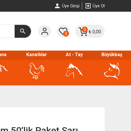
Üye Girişi
Üye Ol
0
₺
0,00
0
ana
Kanatlılar
At - Tay
Büyükbaş
m 50’lik Paket Sarı