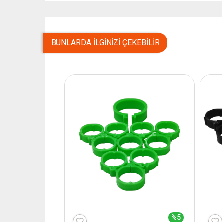
BUNLARDA İLGINIZI ÇEKEBILIR
%5