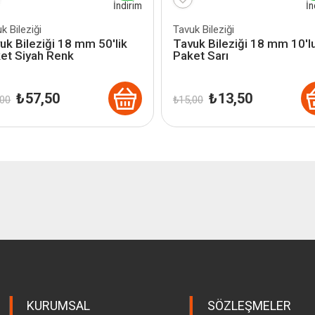
İndirim
İn
k Bileziği
Tavuk Bileziği
uk Bileziği 18 mm 50'lik
Tavuk Bileziği 18 mm 10'l
et Siyah Renk
Paket Sarı
Orijinal
Şu
Orijinal
Şu
₺
57,50
₺
13,50
00
₺
15,00
fiyat:
andaki
fiyat:
andaki
₺ 60,00.
fiyat:
₺ 15,00.
fiyat:
₺ 57,50.
₺ 13,50.
KURUMSAL
SÖZLEŞMELER