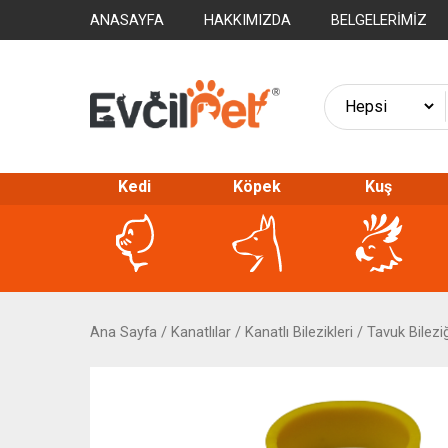
ANASAYFA
HAKKIMIZDA
BELGELERIMIZ
Kedi
Köpek
Kuş
Ana Sayfa
/
Kanatlılar
/
Kanatlı Bilezikleri
/
Tavuk Bileziğ