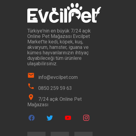
Türkiye'nin en büyük 7/24 açık
Online Pet Mağazası Evcilpet
Market'te kedi, köpek, kuş,
akvaryum, hamster, iguana ve
kümes hayvanlarınızın ihtiyaç
duyabileceği tüm ürünlere
ulaşabilirsiniz.
info@evcilpet.com
0850 259 59 63
7/24 açık Online Pet
Mağazası