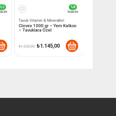
%5
%8
dirim
İndirim
Tavuk Vitamin & Mineralleri
Clovex 1000 gr – Yem Katkısı
– Tavuklara Özel
Orijinal
Şu
₺
1.145,00
₺
1.250,00
fiyat:
andaki
₺ 1.250,00.
fiyat:
₺ 1.145,00.