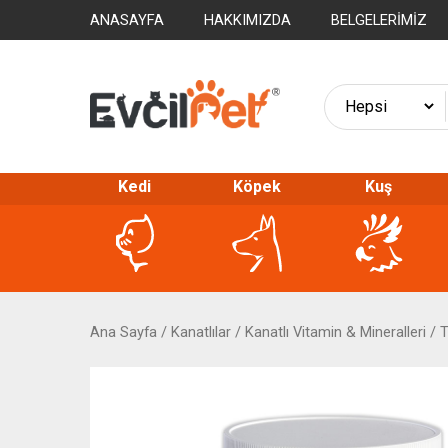
ANASAYFA
HAKKIMIZDA
BELGELERIMIZ
Kedi
Köpek
Kuş
Ana Sayfa
/
Kanatlılar
/
Kanatlı Vitamin & Mineralleri
/
T