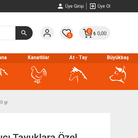
Üye Girişi
Üye Ol
0
₺
0,00
0
ana
Kanatlılar
At - Tay
Büyükbaş
0 gr
ıcı Tavuklara Özel