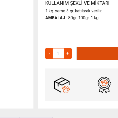
KULLANIM ŞEKLİ VE MİKTARI
1 kg. yeme 3 gr. katılarak verilir.
AMBALAJ :
80gr. 100gr. 1 kg
Aviyeast
-
+
Üreme
Artıcı
Tavuklara
Özel
1000
gr
adet