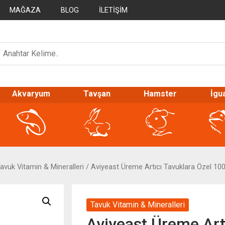
MAĞAZA
BLOG
İLETIŞIM
Akvaryum
Tavşan
Hamster
İgu
avuk Vitamin & Mineralleri
/ Aviyeast Üreme Artıcı Tavuklara Özel 100
Tavuk Vitamin & Mineralleri
Aviyeast Üreme Art