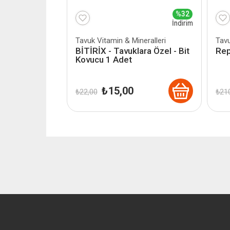
%32
İndirim
Tavuk Vitamin & Mineralleri
Tavu
BİTİRİX - Tavuklara Özel - Bit
Rep
Kovucu 1 Adet
Orijinal
Şu
₺
15,00
₺
22,00
₺
210
fiyat:
andaki
₺ 22,00.
fiyat:
₺ 15,00.