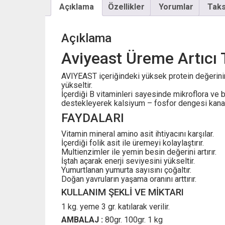
Açıklama
Özellikler
Yorumlar
Taksi
Açıklama
Aviyeast Üreme Artıcı 
AVIYEAST içeriğindeki yüksek protein değerinin
yükseltir.
İçerdiği B vitaminleri sayesinde mikroflora ve
destekleyerek kalsiyum – fosfor dengesi kanatlı
FAYDALARI
Vitamin mineral amino asit ihtiyacını karşılar.
İçerdiği folik asit ile üremeyi kolaylaştırır.
Multienzimler ile yemin besin değerini artırır.
İştah açarak enerji seviyesini yükseltir.
Yumurtlanan yumurta sayısını çoğaltır.
Doğan yavruların yaşama oranını arttırır.
KULLANIM ŞEKLİ VE MİKTARI
1 kg. yeme 3 gr. katılarak verilir.
AMBALAJ :
80gr. 100gr. 1 kg