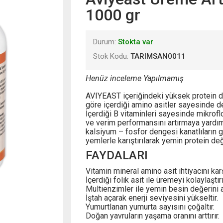
1000 gr
Durum:
Stokta var
Stok Kodu:
TARIMSAN0011
Henüz inceleme Yapılmamış
AVIYEAST içeriğindeki yüksek protein de
göre içerdiği amino asitler sayesinde de
İçerdiği B vitaminleri sayesinde mikrof
ve verim performansını artırmaya yardım
kalsiyum – fosfor dengesi kanatlıların g
yemlerle karıştırılarak yemin protein değ
FAYDALARI
Vitamin mineral amino asit ihtiyacını karş
İçerdiği folik asit ile üremeyi kolaylaştırı
Multienzimler ile yemin besin değerini art
İştah açarak enerji seviyesini yükseltir.
Yumurtlanan yumurta sayısını çoğaltır.
Doğan yavruların yaşama oranını arttırır.