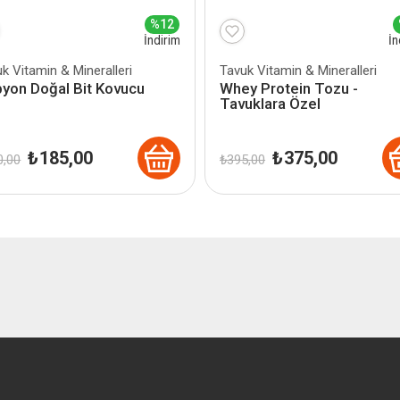
%12
İndirim
İn
k Vitamin & Mineralleri
Tavuk Vitamin & Mineralleri
yon Doğal Bit Kovucu
Whey Protein Tozu -
Tavuklara Özel
Orijinal
Şu
Orijinal
Şu
₺
185,00
₺
375,00
,00
₺
395,00
fiyat:
andaki
fiyat:
andaki
₺ 210,00.
fiyat:
₺ 395,00.
fiyat:
₺ 185,00.
₺ 375,00.