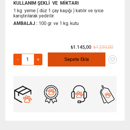
KULLANIM ŞEKLİ VE MİKTARI
1 kg yeme ( düz 1 çay kaşığı ) katılır ve iyice
karıştırılarak yedirilir.
AMBALAJ :
100 gr. ve 1 kg. kutu
₺
1.145,00
₺
1.250,00
Orijinal
Şu
fiyat:
andaki
Clovex
-
+
Sepete Ekle
₺ 1.250
fiyat:
1000
₺ 1.145
gr
–
Yem
Katkısı
–
Hindilere
Özel
adet