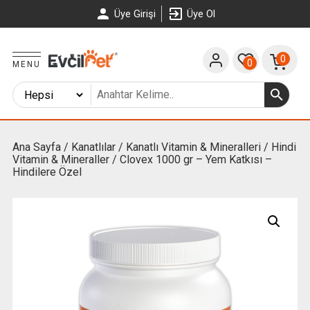
Üye Girişi
Üye Ol
0
0
MENU
Ana Sayfa
/
Kanatlılar
/
Kanatlı Vitamin & Mineralleri
/
Hindi
Vitamin & Mineraller
/ Clovex 1000 gr – Yem Katkısı –
Hindilere Özel