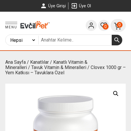
Üye Girişi
Üye Ol
0
0
MENU
Ana Sayfa
/
Kanatlılar
/
Kanatlı Vitamin &
Mineralleri
/
Tavuk Vitamin & Mineralleri
/ Clovex 1000 gr –
Yem Katkısı – Tavuklara Özel