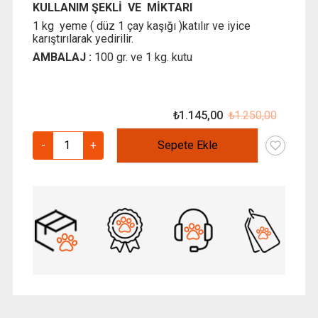
KULLANIM ŞEKLİ VE MİKTARI
1 kg yeme ( düz 1 çay kaşığı )katılır ve iyice
karıştırılarak yedirilir.
AMBALAJ :
100 gr. ve 1 kg. kutu
₺
1.145,00
₺
1.250,00
Orijinal
Şu
fiyat:
andaki
Clovex
-
+
Sepete Ekle
₺ 1.250
fiyat:
1000
₺ 1.145
gr
–
Yem
Katkısı
–
Tavuklara
Özel
adet