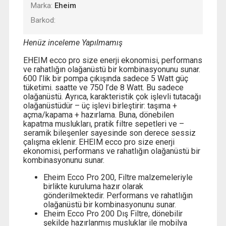
Marka:
Eheim
Barkod:
Henüz inceleme Yapılmamış
EHEIM ecco pro size enerji ekonomisi, performans
ve rahatlığın olağanüstü bir kombinasyonunu sunar.
600 l’lik bir pompa çıkışında sadece 5 Watt güç
tüketimi. saatte ve 750 l’de 8 Watt. Bu sadece
olağanüstü. Ayrıca, karakteristik çok işlevli tutacağı
olağanüstüdür – üç işlevi birleştirir: taşıma +
açma/kapama + hazırlama. Buna, dönebilen
kapatma muslukları, pratik filtre sepetleri ve –
seramik bileşenler sayesinde son derece sessiz
çalışma eklenir. EHEIM ecco pro size enerji
ekonomisi, performans ve rahatlığın olağanüstü bir
kombinasyonunu sunar.
Eheim Ecco Pro 200, Filtre malzemeleriyle
birlikte kuruluma hazır olarak
gönderilmektedir. Performans ve rahatlığın
olağanüstü bir kombinasyonunu sunar.
Eheim Ecco Pro 200 Dış Filtre, dönebilir
şekilde hazırlanmış musluklar ile mobilya