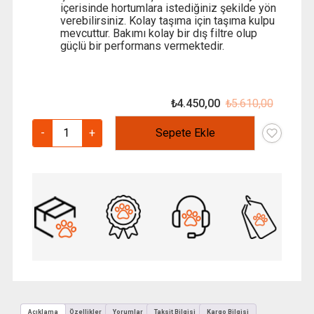
içerisinde hortumlara istediğiniz şekilde yön
verebilirsiniz. Kolay taşıma için taşıma kulpu
mevcuttur. Bakımı kolay bir dış filtre olup
güçlü bir performans vermektedir.
₺
4.450,00
₺
5.610,00
Orijinal
Şu
fiyat:
andaki
Eheim
-
+
Sepete Ekle
₺ 5.610
fiyat:
Ecco
₺ 4.450
Pro
200
Dış
Filtre
adet
Açıklama
Özellikler
Yorumlar
Taksit Bilgisi
Kargo Bilgisi