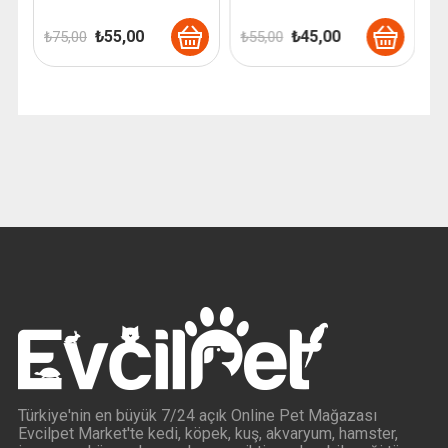
Orijinal
Şu
Orijinal
Şu
₺
55,00
₺
45,00
₺
75,00
₺
55,00
₺
fiyat:
andaki
fiyat:
andaki
₺ 75,00.
fiyat:
₺ 55,00.
fiyat:
₺ 55,00.
₺ 45,00.
Türkiye'nin en büyük 7/24 açık Online Pet Mağazası
Evcilpet Market'te kedi, köpek, kuş, akvaryum, hamster,