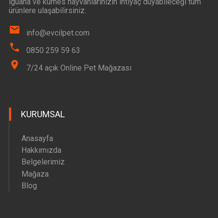
iguana ve kümes hayvanlarınızın ihtiyaç duyabileceği tüm
ürünlere ulaşabilirsiniz.
info@evcilpet.com
0850 259 59 63
7/24 açık Online Pet Mağazası
KURUMSAL
Anasayfa
Hakkımızda
Belgelerimiz
Mağaza
Blog