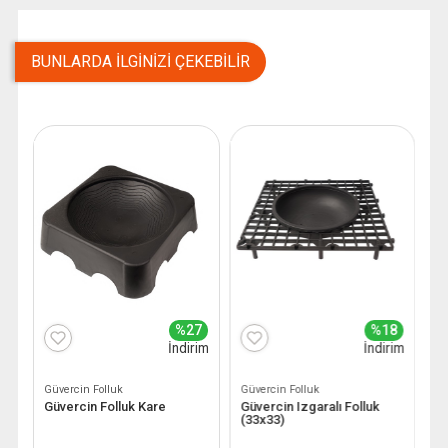
BUNLARDA İLGINIZI ÇEKEBILIR
8
%27
%18
im
İndirim
İndirim
Güvercin Folluk
Güvercin Folluk
Gü
Güvercin Folluk Kare
Güvercin Izgaralı Folluk
G
(33x33)
A