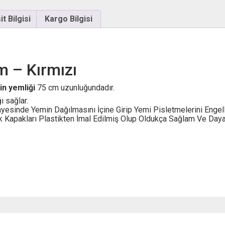
t Bilgisi
Kargo Bilgisi
m – Kırmızı
n yemliği
75 cm uzunluğundadır.
ı sağlar.
yesinde Yemin Dağılmasını İçine Girip Yemi Pisletmelerini Engelle
k Kapakları Plastikten İmal Edilmiş Olup Oldukça Sağlam Ve Dayan