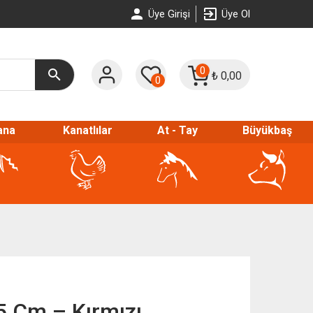
Üye Girişi
Üye Ol
0
₺
0,00
0
ana
Kanatlılar
At - Tay
Büyükbaş
5 Cm – Kırmızı