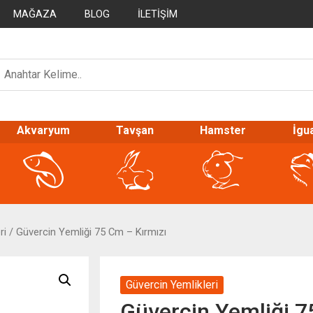
MAĞAZA
BLOG
İLETIŞIM
Akvaryum
Tavşan
Hamster
İgu
ri
/ Güvercin Yemliği 75 Cm – Kırmızı
Güvercin Yemlikleri
Güvercin Yemliği 7