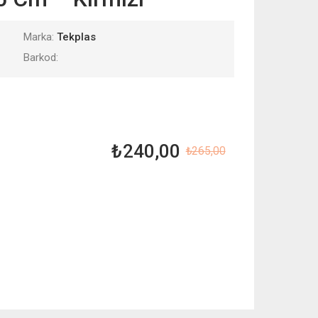
Marka:
Tekplas
Barkod:
₺
240,00
₺
265,00
Orijinal
Şu
fiyat:
andaki
₺ 265,00.
fiyat:
₺ 240,00.