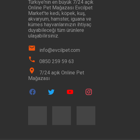
Türkiye'nin en büyük 7/24 açık
Online Pet Mağazası Evcilpet
Market'te kedi, köpek, kuş,
akvaryum, hamster, iguana ve
kümes hayvanlarınızın ihtiyaç
duyabileceği tüm ürünlere
ulaşabilirsiniz.
info@evcilpet.com
0850 259 59 63
7/24 açık Online Pet
Mağazası