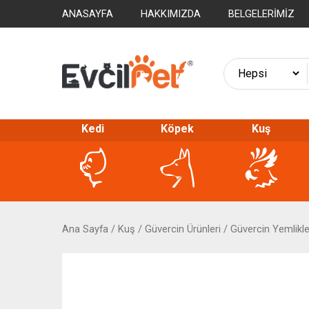
ANASAYFA
HAKKIMIZDA
BELGELERIMIZ
Kedi
Köpek
Kuş
Ana Sayfa
/
Kuş
/
Güvercin Ürünleri
/
Güvercin Yemlikle