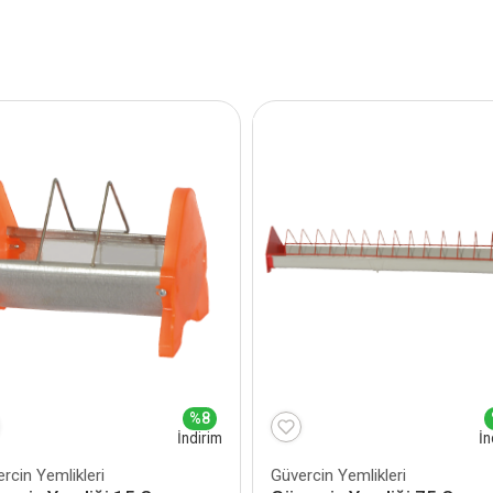
%8
İndirim
İn
rcin Yemlikleri
Güvercin Yemlikleri