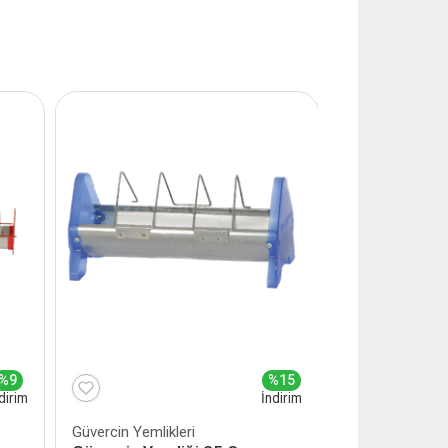
%9
%15
dirim
İndirim
Güvercin Yemlikleri