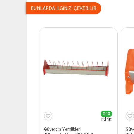
BUNLARDA İLGINIZI ÇEKEBILIR
%13
İndirim
Güvercin Yemlikleri
Güve