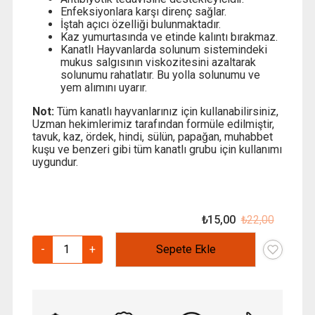
Enfeksiyonlara karşı direnç sağlar.
İştah açıcı özelliği bulunmaktadır.
Kaz yumurtasında ve etinde kalıntı bırakmaz.
Kanatlı Hayvanlarda solunum sistemindeki
mukus salgısının viskozitesini azaltarak
solunumu rahatlatır. Bu yolla solunumu ve
yem alımını uyarır.
Not:
Tüm kanatlı hayvanlarınız için kullanabilirsiniz,
Uzman hekimlerimiz tarafından formüle edilmiştir,
tavuk, kaz, ördek, hindi, sülün, papağan, muhabbet
kuşu ve benzeri gibi tüm kanatlı grubu için kullanımı
uygundur.
₺
15,00
₺
22,00
Orijinal
Şu
fiyat:
andaki
Mentolx
-
+
Sepete Ekle
₺ 22,00
fiyat:
Damla-
₺ 15,00
Kazlara
Özel
-
1