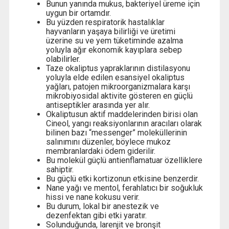
Bunun yanında mukus, bakteriyel üreme için
uygun bir ortamdır.
Bu yüzden respiratorik hastalıklar
hayvanların yaşaya bilirliği ve üretimi
üzerine su ve yem tüketiminde azalma
yoluyla ağır ekonomik kayıplara sebep
olabilirler.
Taze okaliptus yapraklarının distilasyonu
yoluyla elde edilen esansiyel okaliptus
yağları, patojen mikroorganizmalara karşı
mikrobiyosidal aktivite gösteren en güçlü
antiseptikler arasında yer alır.
Okaliptusun aktif maddelerinden birisi olan
Cineol, yangı reaksiyonlarının aracıları olarak
bilinen bazı “messenger” moleküllerinin
salınımını düzenler, böylece mukoz
membranlardaki ödem giderilir.
Bu molekül güçlü antienflamatuar özelliklere
sahiptir.
Bu güçlü etki kortizonun etkisine benzerdir.
Nane yağı ve mentol, ferahlatıcı bir soğukluk
hissi ve nane kokusu verir.
Bu durum, lokal bir anestezik ve
dezenfektan gibi etki yaratır.
Solunduğunda, larenjit ve bronşit