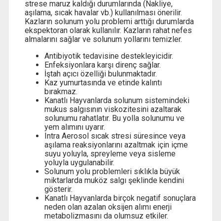
strese maruz kaldığı durumlarında (Nakliye,
aşılama, sıcak havalar vb.) kullanılması önerilir.
Kazların solunum yolu problemi arttığı durumlarda
ekspektoran olarak kullanılır. Kazların rahat nefes
almalarını sağlar ve solunum yollarını temizler.
Antibiyotik tedavisine destekleyicidir.
Enfeksiyonlara karşı direnç sağlar.
İştah açıcı özelliği bulunmaktadır.
Kaz yumurtasında ve etinde kalıntı
bırakmaz.
Kanatlı Hayvanlarda solunum sistemindeki
mukus salgısının viskozitesini azaltarak
solunumu rahatlatır. Bu yolla solunumu ve
yem alımını uyarır.
Intra Aerosol sıcak stresi süresince veya
aşılama reaksiyonlarını azaltmak için içme
suyu yoluyla, spreyleme veya sisleme
yoluyla uygulanabilir.
Solunum yolu problemleri sıklıkla büyük
miktarlarda muköz salgı şeklinde kendini
gösterir.
Kanatlı Hayvanlarda birçok negatif sonuçlara
neden olan azalan oksijen alımı enerji
metabolizmasını da olumsuz etkiler.