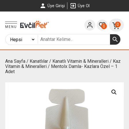
Üye Girişi
Üye Ol
0
0
MENU
Ana Sayfa
/
Kanatlılar
/
Kanatlı Vitamin & Mineralleri
/
Kaz
Vitamin & Mineralleri
/ Mentolx Damla- Kazlara Özel – 1
Adet