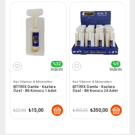
9
%32
%9
im
İndirim
İndirim
Kaz Vitamin & Mineralleri
Kaz Vitamin & Mineralleri
Ka
ra
BİTİRİX Damla - Kazlara
BİTİRİX Damla - Kazlara
P
Özel - Bit Kovucu 1 Adet
Özel - Bit Kovucu 24 Adet
Ö
Orijinal
Şu
Orijinal
Şu
₺
15,00
₺
350,00
₺
22,00
₺
385,00
₺
ki
fiyat:
andaki
fiyat:
andaki
₺ 22,00.
fiyat:
₺ 385,00.
fiyat:
,00.
₺ 15,00.
₺ 350,00.