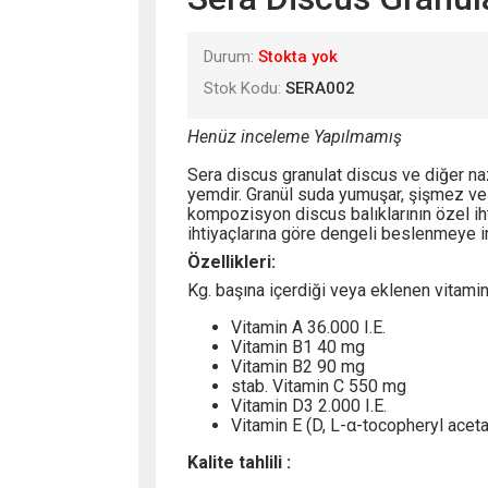
Durum:
Stokta yok
Stok Kodu:
SERA002
Henüz inceleme Yapılmamış
Sera discus granulat discus ve diğer nazl
yemdir. Granül suda yumuşar, şişmez ve 
kompozisyon discus balıklarının özel iht
ihtiyaçlarına göre dengeli beslenmeye i
Özellikleri:
Kg. başına içerdiği veya eklenen vitamin
Vitamin A 36.000 I.E.
Vitamin B1 40 mg
Vitamin B2 90 mg
stab. Vitamin C 550 mg
Vitamin D3 2.000 I.E.
Vitamin E (D, L-α-tocopheryl acet
Kalite tahlili :