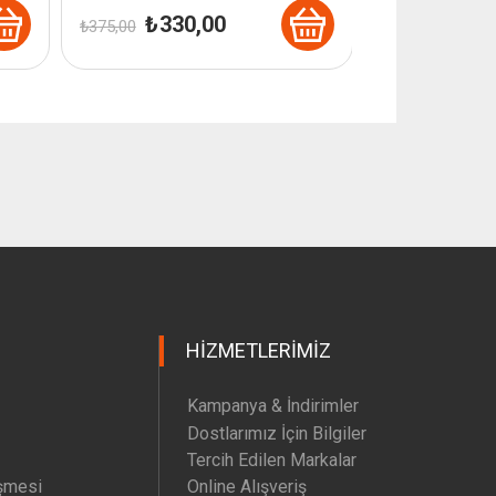
Orijinal
Şu
₺
330,00
₺
375,00
fiyat:
andaki
₺ 375,00.
fiyat:
₺ 330,00.
HIZMETLERIMIZ
Kampanya & İndirimler
Dostlarımız İçin Bilgiler
Tercih Edilen Markalar
şmesi
Online Alışveriş