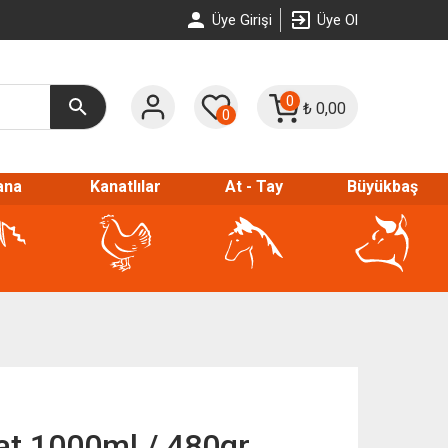
Üye Girişi
Üye Ol
0
₺
0,00
0
ana
Kanatlılar
At - Tay
Büyükbaş
at 1000ml / 480gr