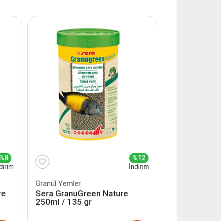
%8
%12
dirim
İndirim
Granül Yemler
re
Sera GranuGreen Nature
250ml / 135 gr