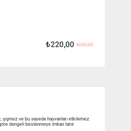
₺
220,00
₺
230,00
Orijinal
Şu
fiyat:
andaki
₺ 230,00.
fiyat:
₺ 220,00.
ar, şişmez ve bu sayede hayvanları etkilemez.
a göre dengeli beslenmeye imkan tanır.