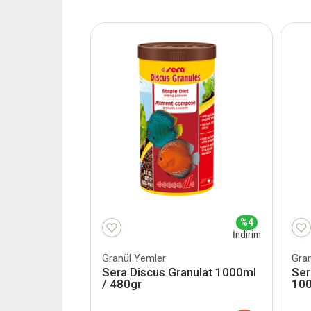
%4
İndirim
Granül Yemler
Gra
Sera Discus Granulat 1000ml
Ser
/ 480gr
100