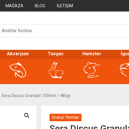
MAĞAZA
BLOG
İLETIŞIM
Akvaryum
Tavşan
Hamster
İgu
 Sera Discus Granulat 1000ml / 480gr
Granül Yemler
Sera Discus Granul