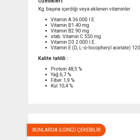
Özellikleri:
Kg. başına içerdiği veya eklenen vitaminler
Vitamin A 36.000 I.E.
Vitamin B1 40 mg
Vitamin B2 90 mg
stab. Vitamin C 550 mg
Vitamin D3 2.000 I.E.
Vitamin E (D, L-α-tocopheryl acetate) 12
Kalite tahlili :
Protein 48,5 %
Yağ 6,7 %
Fiber 1,9 %
Kül 10,4 %
BUNLARDA İLGINIZI ÇEKEBILIR