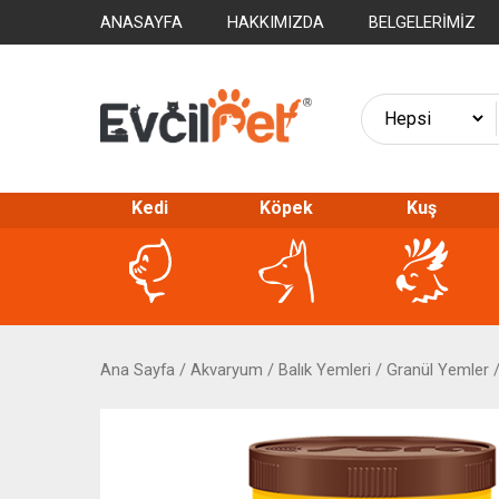
ANASAYFA
HAKKIMIZDA
BELGELERIMIZ
Kedi
Köpek
Kuş
Ana Sayfa
/
Akvaryum
/
Balık Yemleri
/
Granül Yemler
/