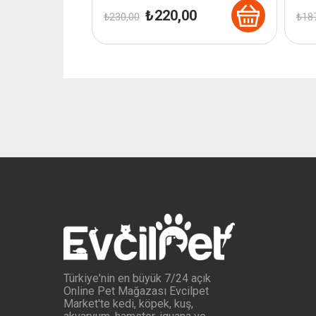
Orijinal
Şu
₺
220,00
₺
230,00
₺
187
fiyat:
andaki
₺ 230,00.
fiyat:
₺ 220,00.
Türkiye'nin en büyük 7/24 açık
Online Pet Mağazası Evcilpet
Market'te kedi, köpek, kuş,