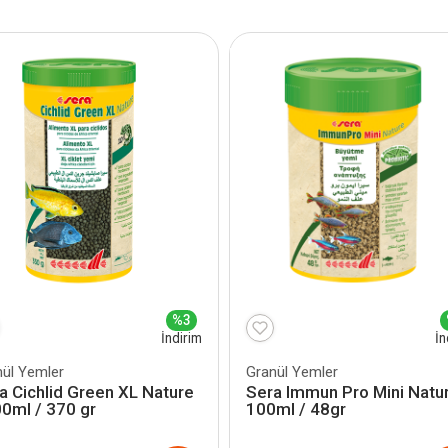
%3
İndirim
İn
nül Yemler
Granül Yemler
a Cichlid Green XL Nature
Sera Immun Pro Mini Natu
0ml / 370 gr
100ml / 48gr