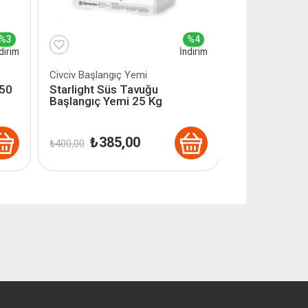
%3
%4
dirim
İndirim
Civciv Başlangıç Yemi
 50
Starlight Süs Tavuğu
Başlangıç Yemi 25 Kg
Orijinal
Şu
₺
385,00
₺
400,00
fiyat:
andaki
₺ 400,00.
fiyat:
₺ 385,00.