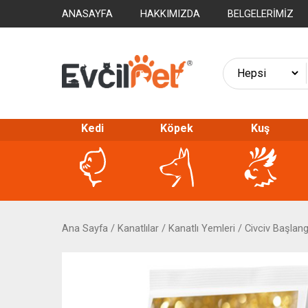
ANASAYFA
HAKKIMIZDA
BELGELERIMIZ
Kedi
Köpek
Kuş
Ana Sayfa
/
Kanatlılar
/
Kanatlı Yemleri
/
Civciv Başlan