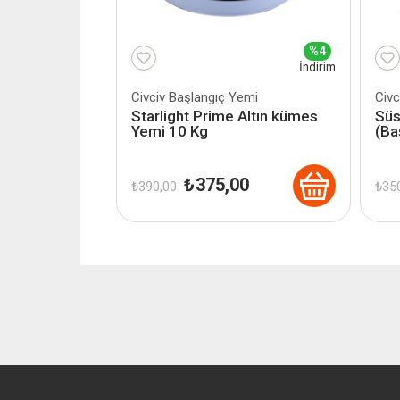
%4
İndirim
Civciv Başlangıç Yemi
Civc
Starlight Prime Altın kümes
Süs
Yemi 10 Kg
(Ba
Orijinal
Şu
₺
375,00
₺
390,00
₺
350
fiyat:
andaki
₺ 390,00.
fiyat:
₺ 375,00.