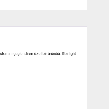
₺ 400,00.
fiyat:
₺ 385,00.
stemini güçlendiren özel bir üründür. Starlight