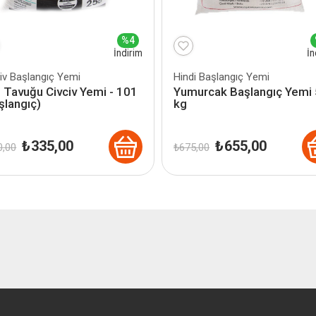
%4
İndirim
İn
iv Başlangıç Yemi
Hindi Başlangıç Yemi
 Tavuğu Civciv Yemi - 101
Yumurcak Başlangıç Yemi
şlangıç)
kg
Orijinal
Şu
Orijinal
Şu
₺
335,00
₺
655,00
,00
₺
675,00
fiyat:
andaki
fiyat:
andaki
₺ 350,00.
fiyat:
₺ 675,00.
fiyat:
₺ 335,00.
₺ 655,00.