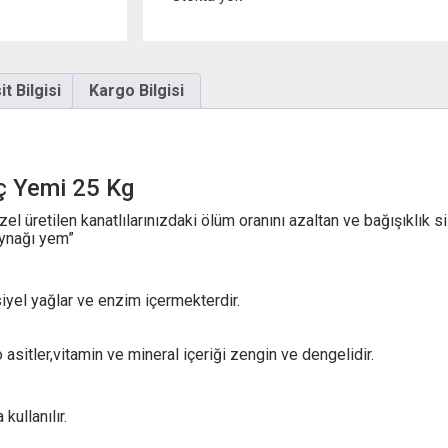
t Bilgisi
Kargo Bilgisi
ç Yemi 25 Kg
el üretilen kanatlılarınızdaki ölüm oranını azaltan ve bağışıklık si
aynağı yem”
siyel yağlar ve enzim içermekterdir.
no asitler,vitamin ve mineral içeriği zengin ve dengelidir.
kullanılır.