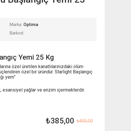
Marka:
Optima
Barkod:
langıç Yemi 25 Kg
arına özel üretilen kanatlılarınızdaki ölüm
üçlendiren özel bir üründür. Starlight Başlangıç
ağı yem”
ik, esansiyel yağlar ve enzim içermekterdir.
₺
385,00
₺
400,00
Orijinal
Şu
fiyat:
andaki