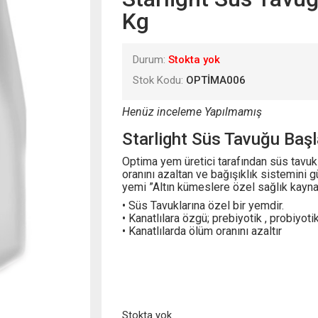
Kg
Durum:
Stokta yok
Stok Kodu:
OPTİMA006
Henüz inceleme Yapılmamış
Starlight Süs Tavuğu Baş
Optima yem üretici tarafından süs tavukl
oranını azaltan ve bağışıklık sistemini g
yemi ”Altın kümeslere özel sağlık kayn
• Süs Tavuklarına özel bir yemdir.
• Kanatlılara özgü; prebiyotik , probiyot
• Kanatlılarda ölüm oranını azaltır
Stokta yok