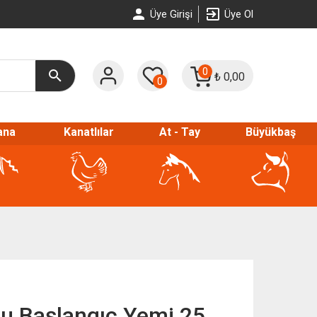
Üye Girişi
Üye Ol
0
₺
0,00
0
ana
Kanatlılar
At - Tay
Büyükbaş
ğu Başlangıç Yemi 25