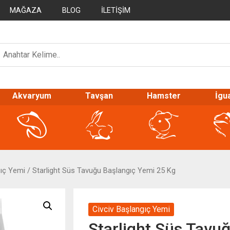
MAĞAZA
BLOG
İLETIŞIM
Akvaryum
Tavşan
Hamster
İgu
gıç Yemi
/ Starlight Süs Tavuğu Başlangıç Yemi 25 Kg
Civciv Başlangıç Yemi
Starlight Süs Tavu