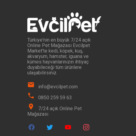
Türkiye'nin en büyük 7/24 açık
Online Pet Mağazası Evcilpet
Market'te kedi, köpek, kuş,
akvaryum, hamster, iguana ve
kümes hayvanlarınızın ihtiyaç
duyabileceği tüm ürünlere
ulaşabilirsiniz.
info@evcilpet.com
0850 259 59 63
7/24 açık Online Pet
Mağazası