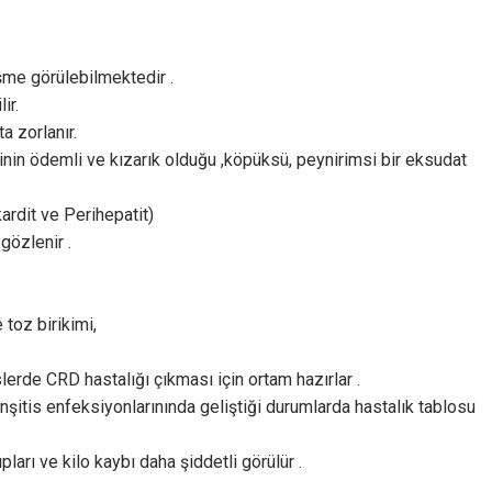
şme görülebilmektedir .
ir.
a zorlanır.
nin ödemli ve kızarık olduğu ,köpüksü, peynirimsi bir eksudat
kardit ve Perihepatit)
gözlenir .
toz birikimi,
rde CRD hastalığı çıkması için ortam hazırlar .
nşitis enfeksiyonlarınında geliştiği durumlarda hastalık tablosu
pları ve kilo kaybı daha şiddetli görülür .