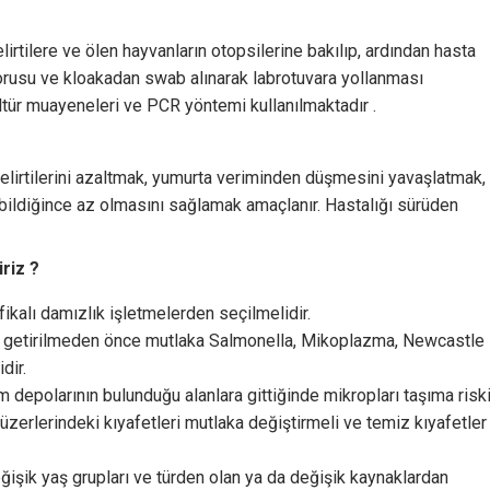
lirtilere ve ölen hayvanların otopsilerine bakılıp, ardından hasta
borusu ve kloakadan swab alınarak labrotuvara yollanması
ltür muayeneleri ve PCR yöntemi kullanılmaktadır .
 belirtilerini azaltmak, yumurta veriminden düşmesini yavaşlatmak,
abildiğince az olmasını sağlamak amaçlanır. Hastalığı sürüden
riz ?
fikalı damızlık işletmelerden seçilmelidir.
e getirilmeden önce mutlaka Salmonella, Mikoplazma, Newcastle
dir.
m depolarının bulunduğu alanlara gittiğinde mikropları taşıma risk
erlerindeki kıyafetleri mutlaka değiştirmeli ve temiz kıyafetler
ğişik yaş grupları ve türden olan ya da değişik kaynaklardan