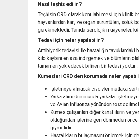
Nasıl teşhis edilir ?
Teşhisin CRD olarak konulabilmesi için klinik be
hayvanlardan kan, ve organ sürüntüleri, soluk 
gerekmektedir. Tanıda serolojik muayeneler, kü
Tedavi için neler yapılabilir ?
Antibiyotik tedavisi ile hastalığın tavuklardaki
kilo kaybını en aza indirgemek ve ölümlerin ol
tamamen yok edecek bilinen bir tedavi yoktur .
Kümesleri CRD den korumada neler yapabili
İşletmeye alınacak civcivler mutlaka serti
Yarka alımı durumunda yarkalar işletmey
ve Avian Influenza yönünden test edilmeli
Kümes çalışanları diğer kanatlıların ve ye
olduğundan işlerine geri dönmeden önce üz
giymelidir.
Hastalıkların bulaşmasını önlemek için de