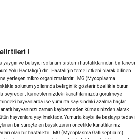
irtileri !
 yaygın ve bulaşıcı solunum sistemi hastalıklarından bir tanesi
m Yolu Hastalığı ) dır . Hastalığın temel etkeni olarak bilinen
ine yerleşen mikro organizmalardır . MG (Mycoplasma
ıklıkla solunum yollarında belirginlik gösterir özellikle burun
rla seyreder , kümeslerinizdeki kanatlılarınızda görülmeye
imindeki hayvanlarda ise yumurta sayısındaki azalma başlar .
 kanatlı hayvanınızı zaman kaybetmeden kümesinizden alarak
tün hayvanlara yayılmaktadır. Yumurta kaybı ile başlayıp tedavi
an bir süreçte en büyük zararı öncelikle kanatlılarınız
rları olan bir hastalıktır . MG (Mycoplasma Gallisepticum)