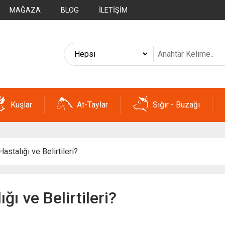
MAĞAZA
BLOG
İLETIŞIM
Kuşlar
At-Taylar
Sığır - Buzağı
astalığı ve Belirtileri?
ğı ve Belirtileri?