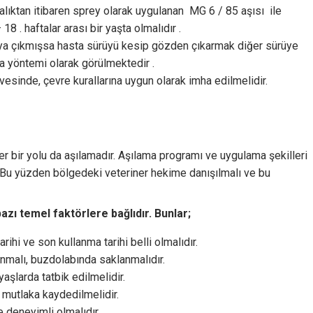
talıktan itibaren sprey olarak uygulanan MG 6 / 85 aşısı ile
18 . haftalar arası bir yaşta olmalıdır .
aya çıkmışsa hasta sürüyü kesip gözden çıkarmak diğer sürüye
a yöntemi olarak görülmektedir .
vesinde, çevre kurallarına uygun olarak imha edilmelidir.
r bir yolu da aşılamadır. Aşılama programı ve uygulama şekilleri
 Bu yüzden bölgedeki veteriner hekime danışılmalı ve bu
bazı temel faktörlere bağlıdır. Bunlar;
arihi ve son kullanma tarihi belli olmalıdır.
unmalı, buzdolabında saklanmalıdır.
yaşlarda tatbik edilmelidir.
 mutlaka kaydedilmelidir.
e deneyimli olmalıdır.