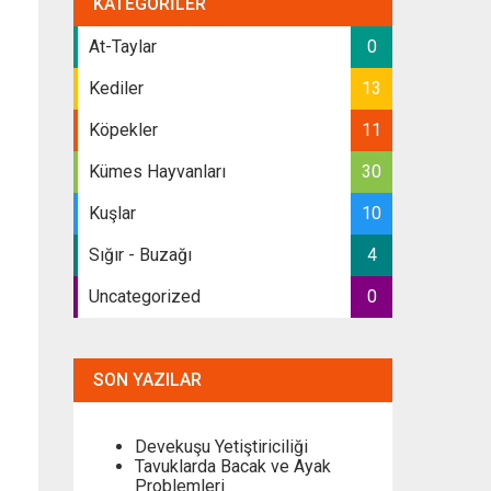
KATEGORILER
At-Taylar
0
Kediler
13
Köpekler
11
Kümes Hayvanları
30
Kuşlar
10
Sığır - Buzağı
4
Uncategorized
0
SON YAZILAR
Devekuşu Yetiştiriciliği
Tavuklarda Bacak ve Ayak
Problemleri