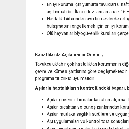
En iyi koruma için yumurta tavukları 6 haf
aşılanmalıdır . İkinci doz aşılama ise 16 – 
Hastalık birbirinden ayrı kümeslerde ort
bulaşmasını engellemek için en iyi korum
Ölü hayvanlar biyogüvenlik kuralları çerçe
Kanatlılarda Aşılamanın Önemi ;
Tavukçuluktabir çok hastalıktan korunmanın diğe
çevre ve kümes şartlarına göre değişmektedir.
programa titizlikle uyulmalıdır.
Aşılarla hastalıkların kontrolündeki başarı, 
Aşılar güvenilir firmalardan alınmalı, imal t
Aşılar, sıcaktan ve güneş ışınlarından kor
Aşılar, mutlaka sağlıklı sürülere ve uygun 
Aşı uygulamaları ve kontrol test sonuçları
Aşıyı uygulayan kişiler bu konuda bilgili v