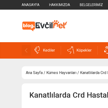
ANASAYFA
HAKKIMIZDA
BELGELERIMIZ
Kediler
Köpekler
Ana Sayfa
/
Kümes Hayvanları
/ Kanatlılarda Crd H
Kanatlılarda Crd Hastalı