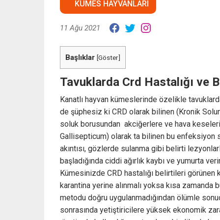
KÜMES HAYVANLARI
11 Ağu 2021
Başlıklar
[
Göster
]
Tavuklarda Crd Hastalığı ve Bel
Kanatlı hayvan kümeslerinde özelikle tavuklarda
de şüphesiz ki CRD olarak bilinen (Kronik Solunu
soluk borusundan akciğerlere ve hava keseler
Gallisepticum) olarak ta bilinen bu enfeksiyon s
akıntısı, gözlerde sulanma gibi belirti lezyonla
başladığında ciddi ağırlık kaybı ve yumurta ver
Kümesinizde CRD hastalığı belirtileri görünen
karantina yerine alınmalı yoksa kısa zamanda bü
metodu doğru uygulanmadığından ölümle sonuçlan
sonrasında yetiştiricilere yüksek ekonomik zara