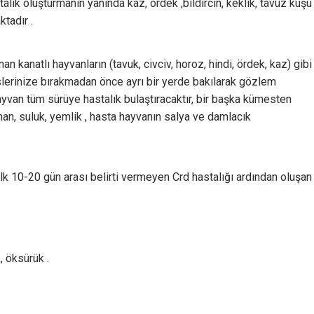
lık oluşturmanın yanında kaz, ördek ,bıldırcın, keklik, tavuz kuşu
tadır .
 kanatlı hayvanların (tavuk, civciv, horoz, hindi, ördek, kaz) gibi
slerinize bırakmadan önce ayrı bir yerde bakılarak gözlem
yvan tüm sürüye hastalık bulaştıracaktır, bir başka kümesten
an, suluk, yemlik , hasta hayvanın salya ve damlacık
ilk 10-20 gün arası belirti vermeyen Crd hastalığı ardından oluşan
, öksürük .