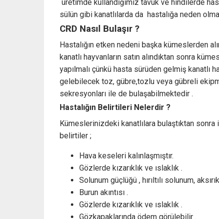
üretimde kullandığımız tavuk ve hindilerde hasta
sülün gibi kanatlılarda da hastalığa neden olmak
CRD Nasıl Bulaşır ?
Hastalığın etken nedeni başka kümeslerden alınan
kanatlı hayvanların satın alındıktan sonra küme
yapılmalı çünkü hasta sürüden gelmiş kanatlı ha
gelebilecek toz, gübre,tozlu veya gübreli ekipm
sekresyonları ile de bulaşabilmektedir .
Hastalığın Belirtileri Nelerdir ?
Kümeslerinizdeki kanatlılara bulaştıktan sonra 
belirtiler ;
Hava keseleri kalınlaşmıştır.
Gözlerde kızarıklık ve ıslaklık .
Solunum güçlüğü , hırıltılı solunum, aksırık
Burun akıntısı .
Gözlerde kızarıklık ve ıslaklık .
Gözkapaklarında ödem görülebilir .