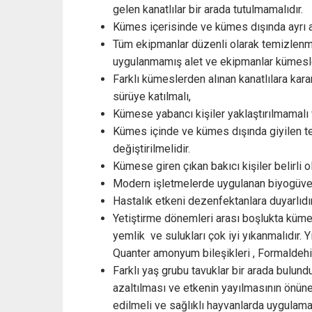
gelen kanatlılar bir arada tutulmamalıdır.
Kümes içerisinde ve kümes dışında ayrı a
Tüm ekipmanlar düzenli olarak temizlenme
uygulanmamış alet ve ekipmanlar kümesle
Farklı kümeslerden alınan kanatlılara kara
sürüye katılmalı,
Kümese yabancı kişiler yaklaştırılmamalı v
Kümes içinde ve kümes dışında giyilen ter
değiştirilmelidir.
Kümese giren çıkan bakıcı kişiler belirli 
Modern işletmelerde uygulanan biyogüvenli
Hastalık etkeni dezenfektanlara duyarlıdır
Yetiştirme dönemleri arası boşlukta kümes
yemlik ve sulukları çok iyi yıkanmalıdır. 
Quanter amonyum bileşikleri , Formaldehit 
Farklı yaş grubu tavuklar bir arada bulund
azaltılması ve etkenin yayılmasının önüne
edilmeli ve sağlıklı hayvanlarda uygulama