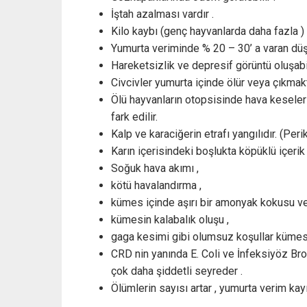
İştah azalması vardır .
Kilo kaybı (genç hayvanlarda daha fazla )
Yumurta veriminde % 20 – 30’ a varan dü
Hareketsizlik ve depresif görüntü oluşabil
Civcivler yumurta içinde ölür veya çıkmakt
Ölü hayvanların otopsisinde hava keseleri
fark edilir.
Kalp ve karaciğerin etrafı yangılıdır. (Peri
Karın içerisindeki boşlukta köpüklü içerik 
Soğuk hava akımı ,
kötü havalandırma ,
kümes içinde aşırı bir amonyak kokusu ve 
kümesin kalabalık oluşu ,
gaga kesimi gibi olumsuz koşullar kümesle
CRD nin yanında E. Coli ve İnfeksiyöz Bro
çok daha şiddetli seyreder .
Ölümlerin sayısı artar , yumurta verim kayı