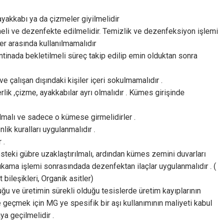
yakkabı ya da çizmeler giyilmelidir
li ve dezenfekte edilmelidir. Temizlik ve dezenfeksiyon işlemi
r arasında kullanılmamalıdır
ntinada bekletilmeli süreç takip edilip emin olduktan sonra
e çalışan dışındaki kişiler içeri sokulmamalıdır .
lik ,çizme, ayakkabılar ayrı olmalıdır . Kümes girişinde
olmalı ve sadece o kümese girmelidirler .
k kuralları uygulanmalıdır .
 .
teki gübre uzaklaştırılmalı, ardından kümes zemini duvarları
Yıkama işlemi sonrasındada dezenfektan ilaçlar uygulanmalıdır . (
bileşikleri, Organik asitler)
uğu ve üretimin sürekli olduğu tesislerde üretim kayıplarının
 geçmek için MG ye spesifik bir aşı kullanımının maliyeti kabul
ya geçilmelidir .