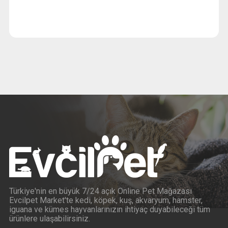
Türkiye'nin en büyük 7/24 açık Online Pet Mağazası
Evcilpet Market'te kedi, köpek, kuş, akvaryum, hamster,
iguana ve kümes hayvanlarınızın ihtiyaç duyabileceği tüm
ürünlere ulaşabilirsiniz.