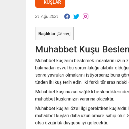
KUŞLAR
21 Ağu 2021
Başlıklar
[
Göster
]
Muhabbet Kuşu Besle
Muhabbet kuşlarını beslemek insanların uzun za
bakmadan evvel bu sorumluluğu alabilir olduğ
sonra yavruları olmalarını istiyorsanız buna gö
türden iki kuş terih edin. İki farklı tür arasında
Muhabbet kuşunuzun sağlıklı beslendiklerinden
muhabbet kuşlarınızın yararına olacaktır.
Muhabbet kuşları özel ilgi gerektiren kuşlardır
muhabbet kuşları daha uzun ömüre sahip olur. G
olsa özgürlük duygusu iyi gelecektir.