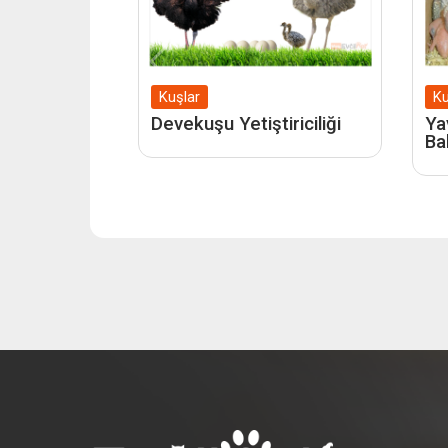
Kuşlar
Ku
Devekuşu Yetiştiriciliği
Ya
Ba