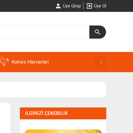
Üye Girişi
Üye Ol
Kümes Hayvanları
İLGINIZI ÇEKEBILIR