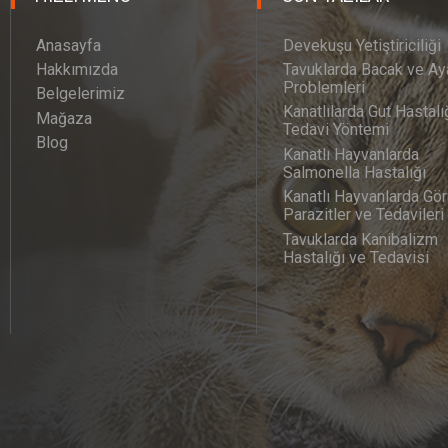
Anasayfa
Devekuşu Yetiştiriciliği
Hakkımızda
Tavuklarda Bacak ve Ay
Problemleri
Belgelerimiz
Kanatlılarda Gut Hastalı
Mağaza
Tedavi Yöntemi
Blog
Kanatlı Hayvanlarda
Salmonella Hastalığı
Kanatlı Hayvanlarda Gör
Parazitler ve Tedavileri
Tavuklarda Kanibalizm
Hastalığı ve Tedavisi