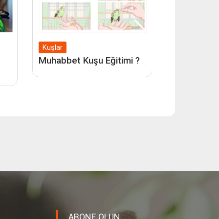
Kuşlar
Kuşlar
Muhabbet Kuşu Eğitimi ?
Muhabbet 
ABONE OLUN