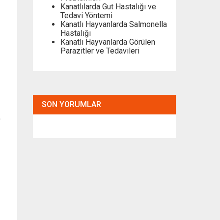
Kanatlılarda Gut Hastalığı ve
Tedavi Yöntemi
Kanatlı Hayvanlarda Salmonella
Hastalığı
Kanatlı Hayvanlarda Görülen
Parazitler ve Tedavileri
SON YORUMLAR
.