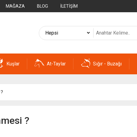
MAĞAZA
BLOG
İLETIŞIM
Kuşlar
At-Taylar
Sığır - Buzağı
 ?
mesi ?