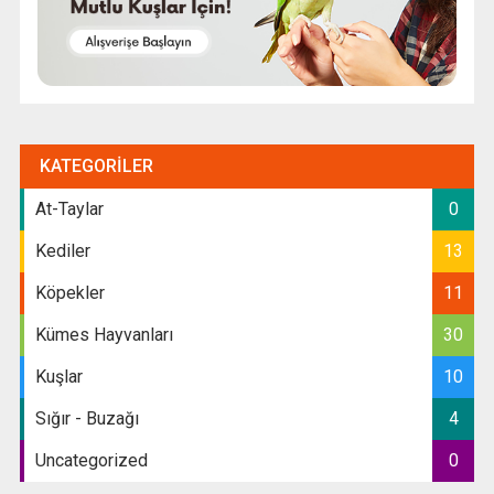
KATEGORILER
At-Taylar
0
Kediler
13
Köpekler
11
Kümes Hayvanları
30
Kuşlar
10
Sığır - Buzağı
4
Uncategorized
0