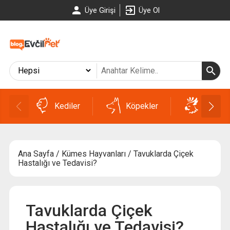
Üye Girişi
Üye Ol
Kediler
Köpekler
Kuşlar
Ana Sayfa
/
Kümes Hayvanları
/ Tavuklarda Çiçek
Hastalığı ve Tedavisi?
Tavuklarda Çiçek
Hastalığı ve Tedavisi?