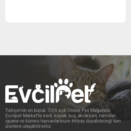
Türkiye'nin en büyük 7/24 açık Online Pet Mağazası
Evcilpet Market'te kedi, köpek, kuş, akvaryum, hamster,
iguana ve kümes hayvanlarınızın ihtiyaç duyabileceği tüm
ürünlere ulaşabilirsiniz.